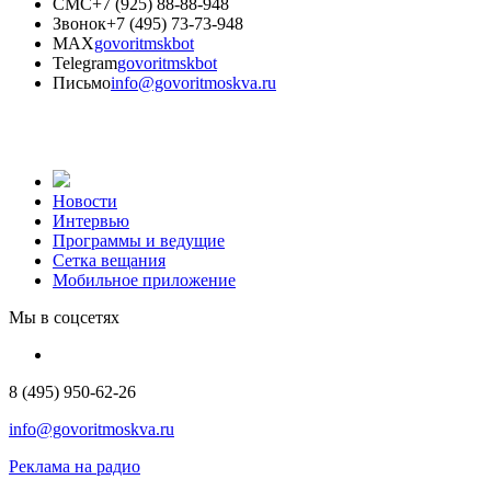
СМС
+7 (925) 88-88-948
Звонок
+7 (495) 73-73-948
MAX
govoritmskbot
Telegram
govoritmskbot
Письмо
info@govoritmoskva.ru
Новости
Интервью
Программы и ведущие
Сетка вещания
Мобильное приложение
Мы в соцсетях
8 (495) 950-62-26
info@govoritmoskva.ru
Реклама на радио