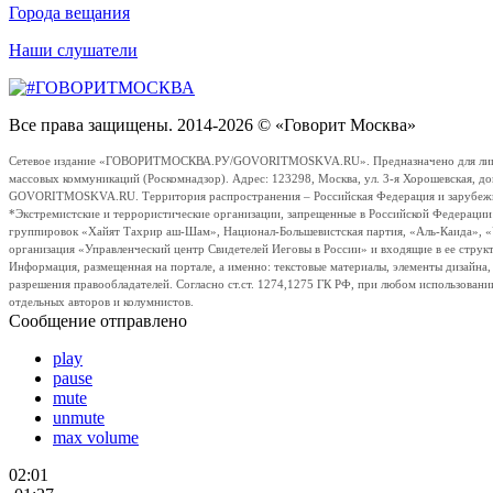
Города вещания
Наши слушатели
Все права защищены. 2014-2026 © «Говорит Москва»
Сетевое издание «ГОВОРИТМОСКВА.РУ/GOVORITMOSKVA.RU». Предназначено для лиц стар
массовых коммуникаций (Роскомнадзор). Адрес: 123298, Москва, ул. 3-я Хорошевская, д
GOVORITMOSKVA.RU. Территория распространения – Российская Федерация и зарубежные с
*Экстремистские и террористические организации, запрещенные в Российской Федераци
группировок «Хайят Тахрир аш-Шам», Национал-Большевистская партия, «Аль-Каида», 
организация «Управленческий центр Свидетелей Иеговы в России» и входящие в ее струк
Информация, размещенная на портале, а именно: текстовые материалы, элементы дизайна
разрешения правообладателей. Согласно ст.ст. 1274,1275 ГК РФ, при любом использовани
отдельных авторов и колумнистов.
Сообщение отправлено
play
pause
mute
unmute
max volume
02:01