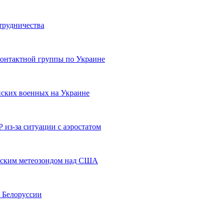
трудничества
онтактной группы по Украине
ских военных на Украине
из-за ситуации с аэростатом
айским метеозондом над США
ы Белоруссии