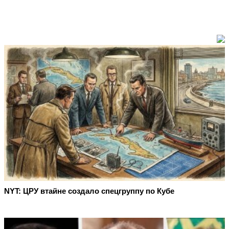
NYT: ЦРУ втайне создало спецгруппу по Кубе