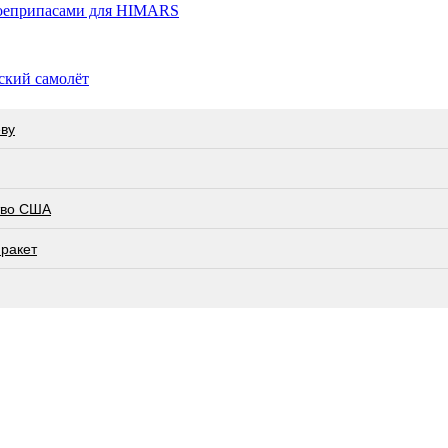
боеприпасами для HIMARS
ский самолёт
еву
тво США
 ракет