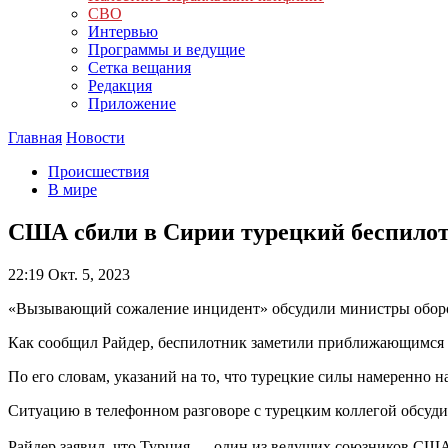
СВО
Интервью
Программы и ведущие
Сетка вещания
Редакция
Приложение
Главная
Новости
Происшествия
В мире
США сбили в Сирии турецкий беспилотн
22:19
Окт. 5, 2023
«Вызывающий сожаление инцидент» обсудили министры оборон
Как сообщил Райдер, беспилотник заметили приближающимся к
По его словам, указаний на то, что турецкие силы намеренно н
Ситуацию в телефонном разговоре с турецким коллегой обсуд
Райдер заявил, что Турция — один из ведущих союзников СШ