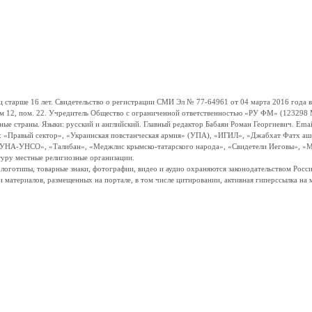
ше 16 лет. Свидетельство о регистрации СМИ Эл № 77-64961 от 04 марта 2016 года вы
ом 12, пом. 22. Учредитель Общество с ограниченной ответственностью «РУ ФМ» (123298 Мо
траны. Языки: русский и английский. Главный редактор Бабаян Роман Георгиевич. Email:
и: «Правый сектор», «Украинская повстанческая армия» (УПА), «ИГИЛ», «Джабхат Фатх а
«УНА-УНСО», «Талибан», «Меджлис крымско-татарского народа», «Свидетели Иеговы», «М
туру местные религиозные организации.
, логотипы, товарные знаки, фотографии, видео и аудио охраняются законодательством Ро
и материалов, размещенных на портале, в том числе цитировании, активная гиперссылка на 