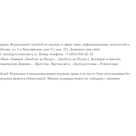
дано Федеральной службой по надзору в сфере связи, информационных технологий и
сква, ул. 3-я Хорошевская, дом 12, пом. 22). Доменное имя сайта
 info@govoritmoskva.ru. Номер телефона: +7 (495) 950-62-26
ш-Шам» (бывшая «Джабхат ан-Нусра», «Джебхат ан-Нусра»), Коалиция исламских
изантропик Дивижн», «Братство» Корчинского, «Артподготовка», Религиозная
ссийской Федерации и международными нормами права и не могут быть использованы без
материал является обязательной. Мнение редакции может не совпадать с мнением