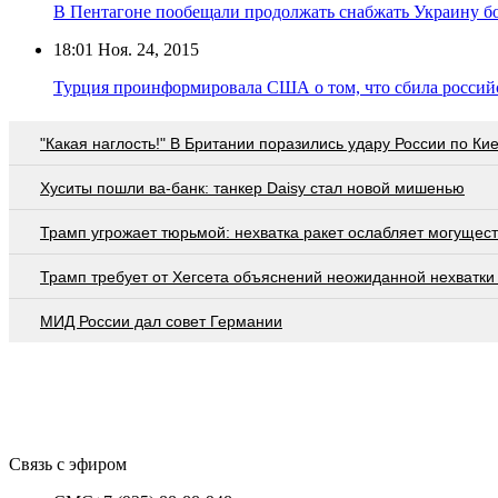
В Пентагоне пообещали продолжать снабжать Украину 
18:01
Ноя. 24, 2015
Турция проинформировала США о том, что сбила россий
"Какая наглость!" В Британии поразились удару России по Ки
Хуситы пошли ва-банк: танкер Daisy стал новой мишенью
Трамп угрожает тюрьмой: нехватка ракет ослабляет могущес
Трамп требует от Хегсета объяснений неожиданной нехватки
МИД России дал совет Германии
Связь с эфиром