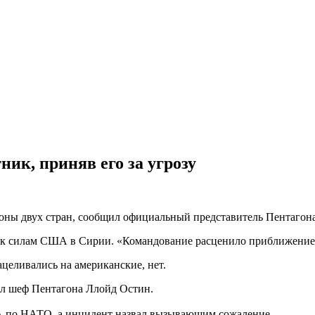
ик, приняв его за угрозу
ы двух стран, сообщил официальный представитель Пентагона
 силам США в Сирии. «Командование расценило приближение бес
ацеливались на американские, нет.
ил шеф Пентагона Ллойд Остин.
А по НАТО, а инцидент назвал вызывающим сожаление.