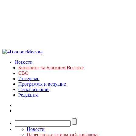
Новости
Конфликт на Ближнем Востоке
СВО
Интервью
Программы и ведущие
Сетка вещания
Редакция
Новости
Палестино-израильский конфликт