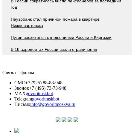
В России сократилось число пенсионеров за последний
год
Пауэрбанк стал причиной пожара в квартире
Нижневартовска
Путин восхитился отношениями России и Киргизии
В 18 аэропортах России ввели ограничения
Связь с эфиром
СМС
+7 (925) 88-88-948
Звонок
+7 (495) 73-73-948
MAX
govoritmskbot
Telegram
govoritmskbot
Письмо
info@govoritmoskva.ru