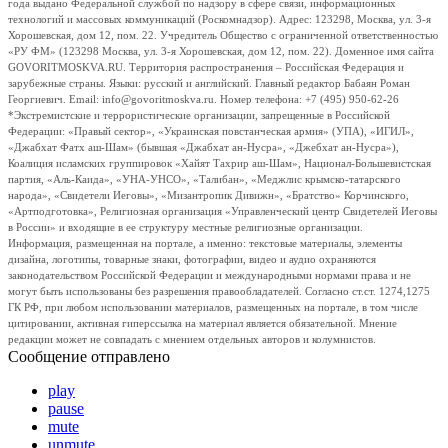
года выдано Федеральной службой по надзору в сфере связи, информационных
технологий и массовых коммуникаций (Роскомнадзор). Адрес: 123298, Москва, ул. 3-я
Хорошевская, дом 12, пом. 22. Учредитель Общество с ограниченной ответственностью
«РУ ФМ» (123298 Москва, ул. 3-я Хорошевская, дом 12, пом. 22). Доменное имя сайта
GOVORITMOSKVA.RU. Территория распространения – Российская Федерация и
зарубежные страны. Языки: русский и английский. Главный редактор Бабаян Роман
Георгиевич. Email: info@govoritmoskva.ru. Номер телефона: +7 (495) 950-62-26
*Экстремистские и террористические организации, запрещенные в Российской
Федерации: «Правый сектор», «Украинская повстанческая армия» (УПА), «ИГИЛ»,
«Джабхат Фатх аш-Шам» (бывшая «Джабхат ан-Нусра», «Джебхат ан-Нусра»),
Коалиция исламских группировок «Хайят Тахрир аш-Шам», Национал-Большевистская
партия, «Аль-Каида», «УНА-УНСО», «Талибан», «Меджлис крымско-татарского
народа», «Свидетели Иеговы», «Мизантропик Дивижн», «Братство» Корчинского,
«Артподготовка», Религиозная организация «Управленческий центр Свидетелей Иеговы
в России» и входящие в ее структуру местные религиозные организации.
Информация, размещенная на портале, а именно: текстовые материалы, элементы
дизайна, логотипы, товарные знаки, фотографии, видео и аудио охраняются
законодательством Российской Федерации и международными нормами права и не
могут быть использованы без разрешения правообладателей. Согласно ст.ст. 1274,1275
ГК РФ, при любом использовании материалов, размещенных на портале, в том числе
цитировании, активная гиперссылка на материал является обязательной. Мнение
редакции может не совпадать с мнением отдельных авторов и колумнистов.
Сообщение отправлено
play
pause
mute
unmute