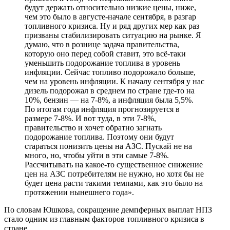
будут держать относительно низкие цены, ниже,
чем это было в августе-начале сентября, в разгар
топливного кризиса. Ну и ряд других мер как раз
призваны стабилизировать ситуацию на рынке. Я
думаю, что в рознице задача правительства,
которую оно перед собой ставит, это всё-таки
уменьшить подорожание топлива в уровень
инфляции. Сейчас топливо подорожало больше,
чем на уровень инфляции. К началу сентября у нас
дизель подорожал в среднем по стране где-то на
10%, бензин — на 7-8%, а инфляция была 5,5%.
По итогам года инфляция прогнозируется в
размере 7-8%. И вот туда, в эти 7-8%,
правительство и хочет обратно загнать
подорожание топлива. Поэтому они будут
стараться понизить цены на АЗС. Пускай не на
много, но, чтобы уйти в эти самые 7-8%.
Рассчитывать на какое-то существенное снижение
цен на АЗС потребителям не нужно, но хотя бы не
будет цена расти такими темпами, как это было на
протяжении нынешнего года».
По словам Юшкова, сокращение демпферных выплат НПЗ
стало одним из главным факторов топливного кризиса в
стране.