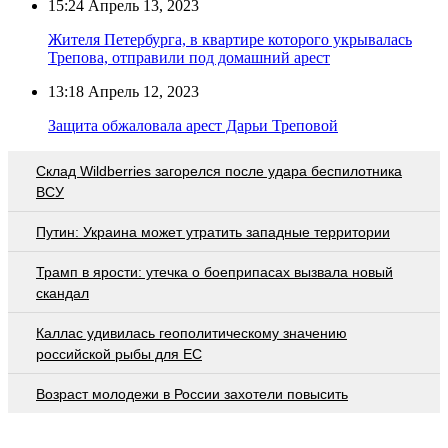
15:24
Апрель 13, 2023
Жителя Петербурга, в квартире которого укрывалась
Трепова, отправили под домашний арест
13:18
Апрель 12, 2023
Защита обжаловала арест Дарьи Треповой
Склад Wildberries загорелся после удара беспилотника
ВСУ
Путин: Украина может утратить западные территории
Трамп в ярости: утечка о боеприпасах вызвала новый
скандал
Каллас удивилась геополитическому значению
российской рыбы для ЕС
Возраст молодежи в России захотели повысить