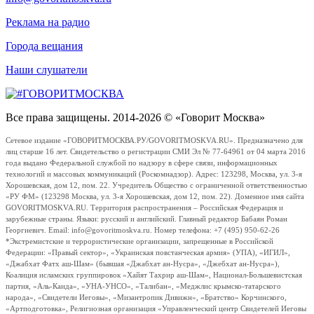
Реклама на радио
Города вещания
Наши слушатели
Все права защищены. 2014-2026 © «Говорит Москва»
Сетевое издание «ГОВОРИТМОСКВА.РУ/GOVORITMOSKVA.RU». Предназначено для
лиц старше 16 лет. Свидетельство о регистрации СМИ Эл № 77-64961 от 04 марта 2016
года выдано Федеральной службой по надзору в сфере связи, информационных
технологий и массовых коммуникаций (Роскомнадзор). Адрес: 123298, Москва, ул. 3-я
Хорошевская, дом 12, пом. 22. Учредитель Общество с ограниченной ответственностью
«РУ ФМ» (123298 Москва, ул. 3-я Хорошевская, дом 12, пом. 22). Доменное имя сайта
GOVORITMOSKVA.RU. Территория распространения – Российская Федерация и
зарубежные страны. Языки: русский и английский. Главный редактор Бабаян Роман
Георгиевич. Email: info@govoritmoskva.ru. Номер телефона: +7 (495) 950-62-26
*Экстремистские и террористические организации, запрещенные в Российской
Федерации: «Правый сектор», «Украинская повстанческая армия» (УПА), «ИГИЛ»,
«Джабхат Фатх аш-Шам» (бывшая «Джабхат ан-Нусра», «Джебхат ан-Нусра»),
Коалиция исламских группировок «Хайят Тахрир аш-Шам», Национал-Большевистская
партия, «Аль-Каида», «УНА-УНСО», «Талибан», «Меджлис крымско-татарского
народа», «Свидетели Иеговы», «Мизантропик Дивижн», «Братство» Корчинского,
«Артподготовка», Религиозная организация «Управленческий центр Свидетелей Иеговы