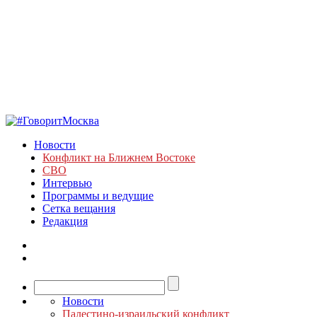
Новости
Конфликт на Ближнем Востоке
СВО
Интервью
Программы и ведущие
Сетка вещания
Редакция
Новости
Палестино-израильский конфликт