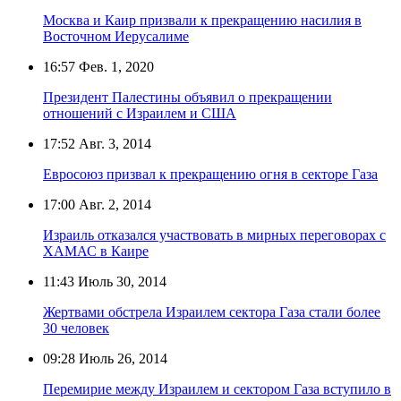
Москва и Каир призвали к прекращению насилия в
Восточном Иерусалиме
16:57
Фев. 1, 2020
Президент Палестины объявил о прекращении
отношений с Израилем и США
17:52
Авг. 3, 2014
Евросоюз призвал к прекращению огня в секторе Газа
17:00
Авг. 2, 2014
Израиль отказался участвовать в мирных переговорах с
ХАМАС в Каире
11:43
Июль 30, 2014
Жертвами обстрела Израилем сектора Газа стали более
30 человек
09:28
Июль 26, 2014
Перемирие между Израилем и сектором Газа вступило в