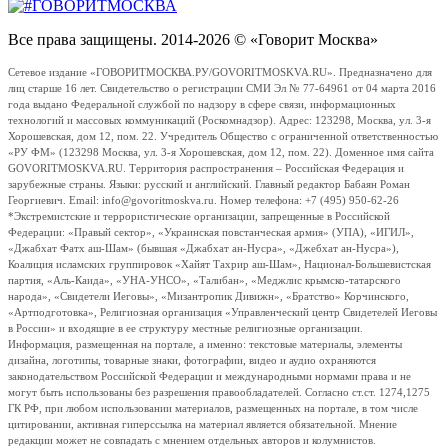
Все права защищены. 2014-2026 © «Говорит Москва»
Сетевое издание «ГОВОРИТМОСКВА.РУ/GOVORITMOSKVA.RU». Предназначено для
лиц старше 16 лет. Свидетельство о регистрации СМИ Эл № 77-64961 от 04 марта 2016
года выдано Федеральной службой по надзору в сфере связи, информационных
технологий и массовых коммуникаций (Роскомнадзор). Адрес: 123298, Москва, ул. 3-я
Хорошевская, дом 12, пом. 22. Учредитель Общество с ограниченной ответственностью
«РУ ФМ» (123298 Москва, ул. 3-я Хорошевская, дом 12, пом. 22). Доменное имя сайта
GOVORITMOSKVA.RU. Территория распространения – Российская Федерация и
зарубежные страны. Языки: русский и английский. Главный редактор Бабаян Роман
Георгиевич. Email: info@govoritmoskva.ru. Номер телефона: +7 (495) 950-62-26
*Экстремистские и террористические организации, запрещенные в Российской
Федерации: «Правый сектор», «Украинская повстанческая армия» (УПА), «ИГИЛ»,
«Джабхат Фатх аш-Шам» (бывшая «Джабхат ан-Нусра», «Джебхат ан-Нусра»),
Коалиция исламских группировок «Хайят Тахрир аш-Шам», Национал-Большевистская
партия, «Аль-Каида», «УНА-УНСО», «Талибан», «Меджлис крымско-татарского
народа», «Свидетели Иеговы», «Мизантропик Дивижн», «Братство» Корчинского,
«Артподготовка», Религиозная организация «Управленческий центр Свидетелей Иеговы
в России» и входящие в ее структуру местные религиозные организации.
Информация, размещенная на портале, а именно: текстовые материалы, элементы
дизайна, логотипы, товарные знаки, фотографии, видео и аудио охраняются
законодательством Российской Федерации и международными нормами права и не
могут быть использованы без разрешения правообладателей. Согласно ст.ст. 1274,1275
ГК РФ, при любом использовании материалов, размещенных на портале, в том числе
цитировании, активная гиперссылка на материал является обязательной. Мнение
редакции может не совпадать с мнением отдельных авторов и колумнистов.