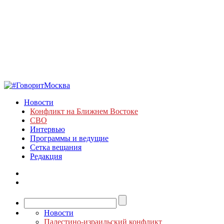
Новости
Конфликт на Ближнем Востоке
СВО
Интервью
Программы и ведущие
Сетка вещания
Редакция
Новости
Палестино-израильский конфликт