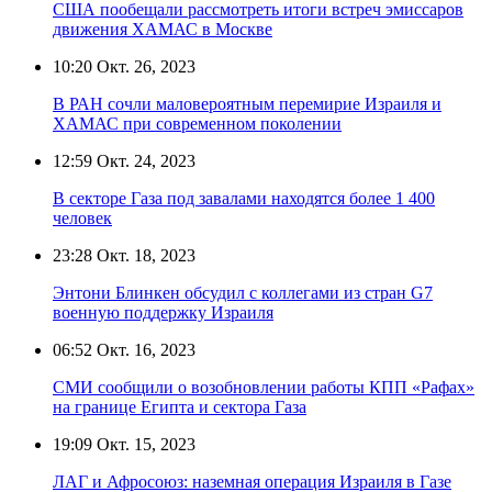
США пообещали рассмотреть итоги встреч эмиссаров
движения ХАМАС в Москве
10:20
Окт. 26, 2023
В РАН сочли маловероятным перемирие Израиля и
ХАМАС при современном поколении
12:59
Окт. 24, 2023
В секторе Газа под завалами находятся более 1 400
человек
23:28
Окт. 18, 2023
Энтони Блинкен обсудил с коллегами из стран G7
военную поддержку Израиля
06:52
Окт. 16, 2023
СМИ сообщили о возобновлении работы КПП «Рафах»
на границе Египта и сектора Газа
19:09
Окт. 15, 2023
ЛАГ и Афросоюз: наземная операция Израиля в Газе