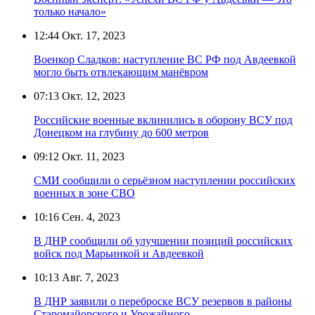
только начало»
12:44
Окт. 17, 2023
Военкор Сладков: наступление ВС РФ под Авдеевкой
могло быть отвлекающим манёвром
07:13
Окт. 12, 2023
Российские военные вклинились в оборону ВСУ под
Донецком на глубину до 600 метров
09:12
Окт. 11, 2023
СМИ сообщили о серьёзном наступлении российских
военных в зоне СВО
10:16
Сен. 4, 2023
В ДНР сообщили об улучшении позиций российских
войск под Марьинкой и Авдеевкой
10:13
Авг. 7, 2023
В ДНР заявили о переброске ВСУ резервов в районы
Старомайорского и Урожайного