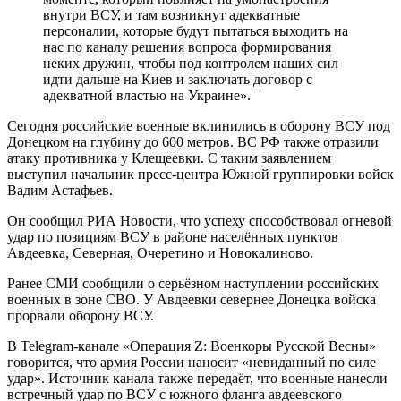
внутри ВСУ, и там возникнут адекватные
персоналии, которые будут пытаться выходить на
нас по каналу решения вопроса формирования
неких дружин, чтобы под контролем наших сил
идти дальше на Киев и заключать договор с
адекватной властью на Украине».
Сегодня российские военные вклинились в оборону ВСУ под
Донецком на глубину до 600 метров. ВС РФ также отразили
атаку противника у Клещеевки. С таким заявлением
выступил начальник пресс-центра Южной группировки войск
Вадим Астафьев.
Он сообщил РИА Новости, что успеху способствовал огневой
удар по позициям ВСУ в районе населённых пунктов
Авдеевка, Северная, Очеретино и Новокалиново.
Ранее СМИ сообщили о серьёзном наступлении российских
военных в зоне СВО. У Авдеевки севернее Донецка войска
прорвали оборону ВСУ.
В Telegram-канале «Операция Z: Военкоры Русской Весны»
говорится, что армия России наносит «невиданный по силе
удар». Источник канала также передаёт, что военные нанесли
встречный удар по ВСУ с южного фланга авдеевского