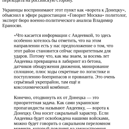
переходить на российскую сторону.
Украинцы воспринимают этот пункт как «ворота к Донецку»,
объяснил в эфире радиостанции «Говорит Москва» политолог,
эксперт бюро военно-политического анализа Владимир
Ераносян.
«Что касается информации с Авдеевкой, то здесь
особенно хотелось бы отметить, что на этом
направлении есть у нас предположение о том, что
этот район становится сейчас приоритетным для
ударов. Потому что, как мы знаем, за восемь лет
Авдеевка превращена в лабиринт из бетона,
датчиков обнаружения движения, минирование
сплошное, плюс ходы секретные по логистике и
поступлению боеприпасов и провианта. Это очень
серьёзный укрепрайон, там ещё и
коксохимический комбинат.
Конечно, отодвинуть их от Донецка — это
приоритетная задача. Как сами украинские
пропагандисты называют Авдеевку, — ворота к
Донецку. Она носит сакральный характер. Если
Авдеевка будет освобождена нашими войсками,
можно будет говорить о сакральном переломном
моменте, который повлияет на умонастроения