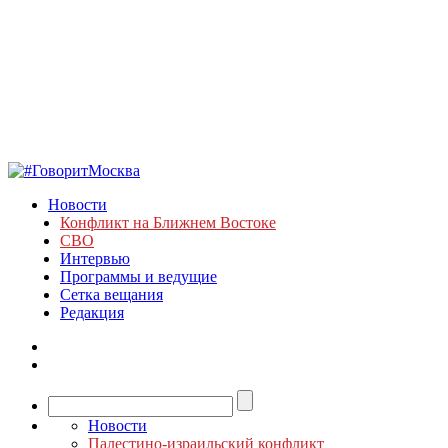
Новости
Конфликт на Ближнем Востоке
СВО
Интервью
Программы и ведущие
Сетка вещания
Редакция
Новости
Палестино-израильский конфликт