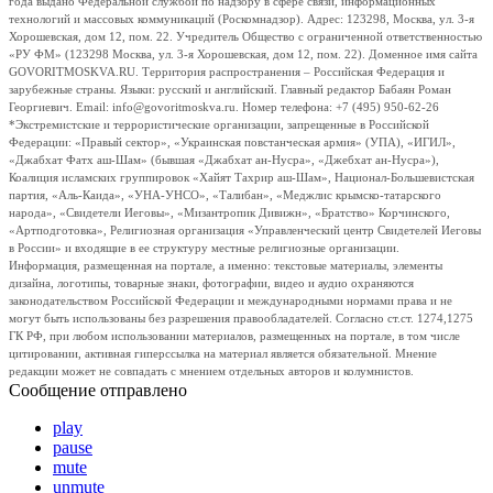
года выдано Федеральной службой по надзору в сфере связи, информационных
технологий и массовых коммуникаций (Роскомнадзор). Адрес: 123298, Москва, ул. 3-я
Хорошевская, дом 12, пом. 22. Учредитель Общество с ограниченной ответственностью
«РУ ФМ» (123298 Москва, ул. 3-я Хорошевская, дом 12, пом. 22). Доменное имя сайта
GOVORITMOSKVA.RU. Территория распространения – Российская Федерация и
зарубежные страны. Языки: русский и английский. Главный редактор Бабаян Роман
Георгиевич. Email: info@govoritmoskva.ru. Номер телефона: +7 (495) 950-62-26
*Экстремистские и террористические организации, запрещенные в Российской
Федерации: «Правый сектор», «Украинская повстанческая армия» (УПА), «ИГИЛ»,
«Джабхат Фатх аш-Шам» (бывшая «Джабхат ан-Нусра», «Джебхат ан-Нусра»),
Коалиция исламских группировок «Хайят Тахрир аш-Шам», Национал-Большевистская
партия, «Аль-Каида», «УНА-УНСО», «Талибан», «Меджлис крымско-татарского
народа», «Свидетели Иеговы», «Мизантропик Дивижн», «Братство» Корчинского,
«Артподготовка», Религиозная организация «Управленческий центр Свидетелей Иеговы
в России» и входящие в ее структуру местные религиозные организации.
Информация, размещенная на портале, а именно: текстовые материалы, элементы
дизайна, логотипы, товарные знаки, фотографии, видео и аудио охраняются
законодательством Российской Федерации и международными нормами права и не
могут быть использованы без разрешения правообладателей. Согласно ст.ст. 1274,1275
ГК РФ, при любом использовании материалов, размещенных на портале, в том числе
цитировании, активная гиперссылка на материал является обязательной. Мнение
редакции может не совпадать с мнением отдельных авторов и колумнистов.
Сообщение отправлено
play
pause
mute
unmute