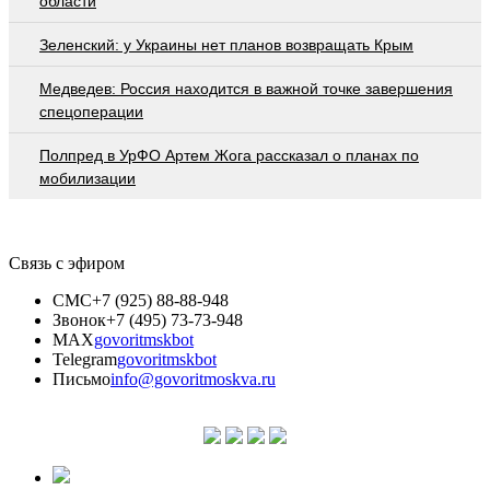
области
Зеленский: у Украины нет планов возвращать Крым
Медведев: Россия находится в важной точке завершения
спецоперации
Полпред в УрФО Артем Жога рассказал о планах по
мобилизации
Связь с эфиром
СМС
+7 (925) 88-88-948
Звонок
+7 (495) 73-73-948
MAX
govoritmskbot
Telegram
govoritmskbot
Письмо
info@govoritmoskva.ru