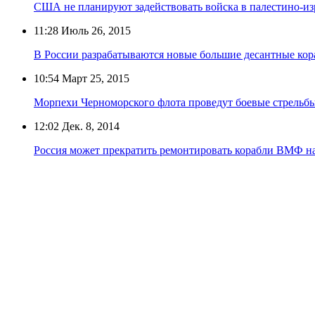
США не планируют задействовать войска в палестино-из
11:28
Июль 26, 2015
В России разрабатываются новые большие десантные кор
10:54
Март 25, 2015
Морпехи Черноморского флота проведут боевые стрельб
12:02
Дек. 8, 2014
Россия может прекратить ремонтировать корабли ВМФ н