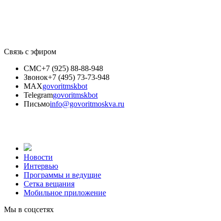
Связь с эфиром
СМС
+7 (925) 88-88-948
Звонок
+7 (495) 73-73-948
MAX
govoritmskbot
Telegram
govoritmskbot
Письмо
info@govoritmoskva.ru
Новости
Интервью
Программы и ведущие
Сетка вещания
Мобильное приложение
Мы в соцсетях