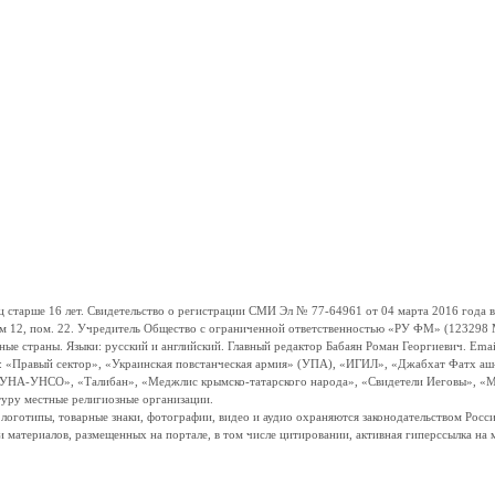
ше 16 лет. Свидетельство о регистрации СМИ Эл № 77-64961 от 04 марта 2016 года вы
ом 12, пом. 22. Учредитель Общество с ограниченной ответственностью «РУ ФМ» (123298 Мо
траны. Языки: русский и английский. Главный редактор Бабаян Роман Георгиевич. Email:
и: «Правый сектор», «Украинская повстанческая армия» (УПА), «ИГИЛ», «Джабхат Фатх а
«УНА-УНСО», «Талибан», «Меджлис крымско-татарского народа», «Свидетели Иеговы», «М
туру местные религиозные организации.
, логотипы, товарные знаки, фотографии, видео и аудио охраняются законодательством Ро
и материалов, размещенных на портале, в том числе цитировании, активная гиперссылка на 