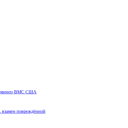
 эсминец ВМС США
 взамен повреждённой