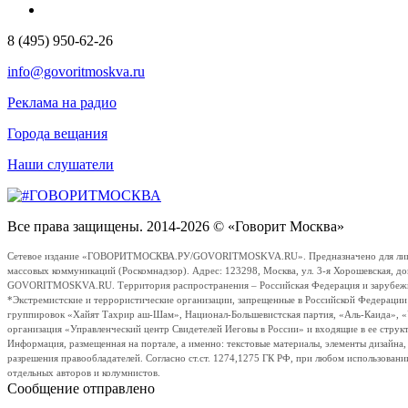
8 (495) 950-62-26
info@govoritmoskva.ru
Реклама на радио
Города вещания
Наши слушатели
Все права защищены. 2014-2026 © «Говорит Москва»
Сетевое издание «ГОВОРИТМОСКВА.РУ/GOVORITMOSKVA.RU». Предназначено для лиц стар
массовых коммуникаций (Роскомнадзор). Адрес: 123298, Москва, ул. 3-я Хорошевская, д
GOVORITMOSKVA.RU. Территория распространения – Российская Федерация и зарубежные с
*Экстремистские и террористические организации, запрещенные в Российской Федераци
группировок «Хайят Тахрир аш-Шам», Национал-Большевистская партия, «Аль-Каида», 
организация «Управленческий центр Свидетелей Иеговы в России» и входящие в ее струк
Информация, размещенная на портале, а именно: текстовые материалы, элементы дизайна
разрешения правообладателей. Согласно ст.ст. 1274,1275 ГК РФ, при любом использовани
отдельных авторов и колумнистов.
Сообщение отправлено