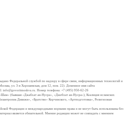
дано Федеральной службой по надзору в сфере связи, информационных технологий и
сква, ул. 3-я Хорошевская, дом 12, пом. 22). Доменное имя сайта
 info@govoritmoskva.ru. Номер телефона: +7 (495) 950-62-26
ш-Шам» (бывшая «Джабхат ан-Нусра», «Джебхат ан-Нусра»), Коалиция исламских
изантропик Дивижн», «Братство» Корчинского, «Артподготовка», Религиозная
ссийской Федерации и международными нормами права и не могут быть использованы без
материал является обязательной. Мнение редакции может не совпадать с мнением