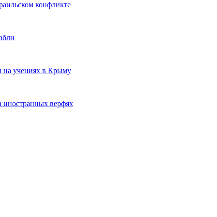
раильском конфликте
абли
ы на учениях в Крыму
а иностранных верфях