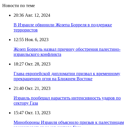
Новости по теме
20:36
Авг. 12, 2024
В Израиле обвинили Жозепа Борреля в поддержке
террористов
12:55
Ноя. 6, 2023
Жозеп Боррель назвал причину обострения палестино-
израильского конфликта
18:27
Окт. 28, 2023
Глава европейской дипломатии призвал к временному
прекращению огня на Ближнем Востоке
21:40
Окт. 21, 2023
Израиль пообещал нарастить интенсивность ударов по
сектору Газа
15:47
Окт. 13, 2023
Минобороны Израиля объяснило призыв к палестинцам