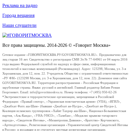
Реклама на радио
Города вещания
Наши слушатели
Все права защищены. 2014-2026 © «Говорит Москва»
Сетевое издание «ГОВОРИТМОСКВА.РУ/GOVORITMOSKVA.RU». Предназначено для
лиц старше 16 лет. Свидетельство о регистрации СМИ Эл № 77-64961 от 04 марта 2016
года выдано Федеральной службой по надзору в сфере связи, информационных
технологий и массовых коммуникаций (Роскомнадзор). Адрес: 123298, Москва, ул. 3-я
Хорошевская, дом 12, пом. 22. Учредитель Общество с ограниченной ответственностью
«РУ ФМ» (123298 Москва, ул. 3-я Хорошевская, дом 12, пом. 22). Доменное имя сайта
GOVORITMOSKVA.RU. Территория распространения – Российская Федерация и
зарубежные страны. Языки: русский и английский. Главный редактор Бабаян Роман
Георгиевич. Email: info@govoritmoskva.ru. Номер телефона: +7 (495) 950-62-26
*Экстремистские и террористические организации, запрещенные в Российской
Федерации: «Правый сектор», «Украинская повстанческая армия» (УПА), «ИГИЛ»,
«Джабхат Фатх аш-Шам» (бывшая «Джабхат ан-Нусра», «Джебхат ан-Нусра»),
Коалиция исламских группировок «Хайят Тахрир аш-Шам», Национал-Большевистская
партия, «Аль-Каида», «УНА-УНСО», «Талибан», «Меджлис крымско-татарского
народа», «Свидетели Иеговы», «Мизантропик Дивижн», «Братство» Корчинского,
«Артподготовка», Религиозная организация «Управленческий центр Свидетелей Иеговы
в России» и входящие в ее структуру местные религиозные организации.