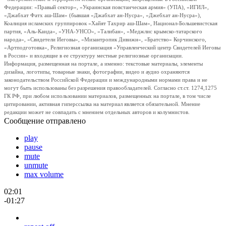
Федерации: «Правый сектор», «Украинская повстанческая армия» (УПА), «ИГИЛ»,
«Джабхат Фатх аш-Шам» (бывшая «Джабхат ан-Нусра», «Джебхат ан-Нусра»),
Коалиция исламских группировок «Хайят Тахрир аш-Шам», Национал-Большевистская
партия, «Аль-Каида», «УНА-УНСО», «Талибан», «Меджлис крымско-татарского
народа», «Свидетели Иеговы», «Мизантропик Дивижн», «Братство» Корчинского,
«Артподготовка», Религиозная организация «Управленческий центр Свидетелей Иеговы
в России» и входящие в ее структуру местные религиозные организации.
Информация, размещенная на портале, а именно: текстовые материалы, элементы
дизайна, логотипы, товарные знаки, фотографии, видео и аудио охраняются
законодательством Российской Федерации и международными нормами права и не
могут быть использованы без разрешения правообладателей. Согласно ст.ст. 1274,1275
ГК РФ, при любом использовании материалов, размещенных на портале, в том числе
цитировании, активная гиперссылка на материал является обязательной. Мнение
редакции может не совпадать с мнением отдельных авторов и колумнистов.
Сообщение отправлено
play
pause
mute
unmute
max volume
02:01
-01:27