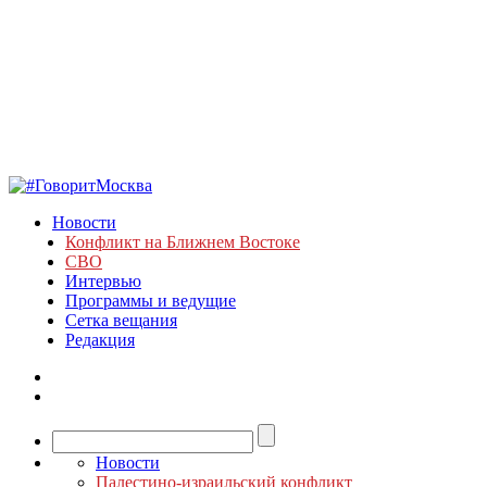
Новости
Конфликт на Ближнем Востоке
СВО
Интервью
Программы и ведущие
Сетка вещания
Редакция
Новости
Палестино-израильский конфликт