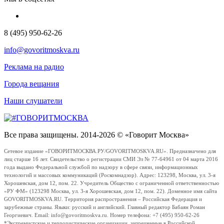
8 (495) 950-62-26
info@govoritmoskva.ru
Реклама на радио
Города вещания
Наши слушатели
Все права защищены. 2014-2026 © «Говорит Москва»
Сетевое издание «ГОВОРИТМОСКВА.РУ/GOVORITMOSKVA.RU». Предназначено для
лиц старше 16 лет. Свидетельство о регистрации СМИ Эл № 77-64961 от 04 марта 2016
года выдано Федеральной службой по надзору в сфере связи, информационных
технологий и массовых коммуникаций (Роскомнадзор). Адрес: 123298, Москва, ул. 3-я
Хорошевская, дом 12, пом. 22. Учредитель Общество с ограниченной ответственностью
«РУ ФМ» (123298 Москва, ул. 3-я Хорошевская, дом 12, пом. 22). Доменное имя сайта
GOVORITMOSKVA.RU. Территория распространения – Российская Федерация и
зарубежные страны. Языки: русский и английский. Главный редактор Бабаян Роман
Георгиевич. Email: info@govoritmoskva.ru. Номер телефона: +7 (495) 950-62-26
*Экстремистские и террористические организации, запрещенные в Российской