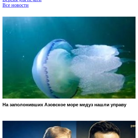
Все новости
На заполонивших Азовское море медуз нашли управу