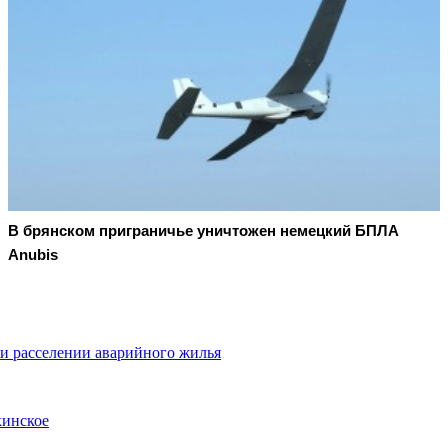
В брянском приграничье уничтожен немецкий БПЛА
Anubis
ри расселении аварийного жилья
кинское