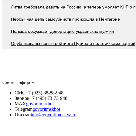
Литва требовала давить на Россию, а теперь умоляет КНР о
Необычная цепь самоубийств произошла в Пентагоне
Польша обсуждает депортацию украинских мужчин
Опубликованы новые рейтинги Путина и политических партий
Связь с эфиром
СМС
+7 (925) 88-88-948
Звонок
+7 (495) 73-73-948
MAX
govoritmskbot
Telegram
govoritmskbot
Письмо
info@govoritmoskva.ru