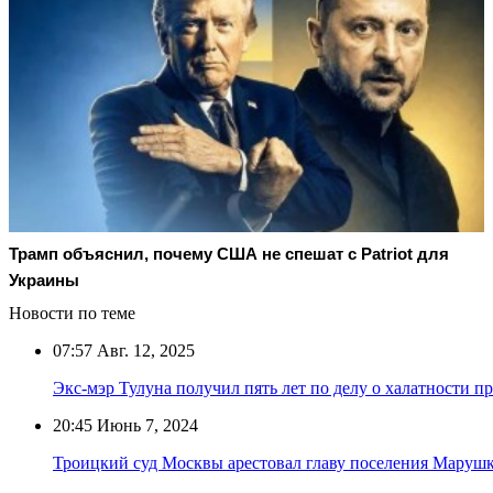
Трамп объяснил, почему США не спешат с Patriot для
Украины
Новости по теме
07:57
Авг. 12, 2025
Экс-мэр Тулуна получил пять лет по делу о халатности п
20:45
Июнь 7, 2024
Троицкий суд Москвы арестовал главу поселения Маруш