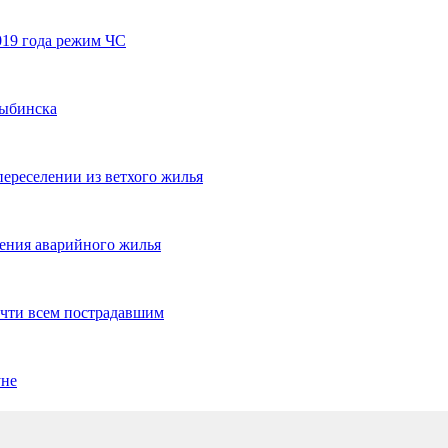
019 года режим ЧС
Рыбинска
ереселении из ветхого жилья
ления аварийного жилья
очти всем пострадавшим
уне