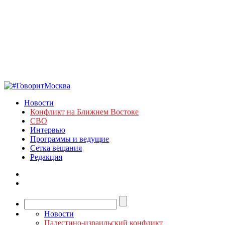
Новости
Конфликт на Ближнем Востоке
СВО
Интервью
Программы и ведущие
Сетка вещания
Редакция
Новости
Палестино-израильский конфликт