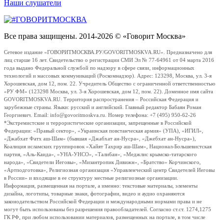
Наши слушатели
Все права защищены. 2014-2026 © «Говорит Москва»
Сетевое издание «ГОВОРИТМОСКВА.РУ/GOVORITMOSKVA.RU». Предназначено для
лиц старше 16 лет. Свидетельство о регистрации СМИ Эл № 77-64961 от 04 марта 2016
года выдано Федеральной службой по надзору в сфере связи, информационных
технологий и массовых коммуникаций (Роскомнадзор). Адрес: 123298, Москва, ул. 3-я
Хорошевская, дом 12, пом. 22. Учредитель Общество с ограниченной ответственностью
«РУ ФМ» (123298 Москва, ул. 3-я Хорошевская, дом 12, пом. 22). Доменное имя сайта
GOVORITMOSKVA.RU. Территория распространения – Российская Федерация и
зарубежные страны. Языки: русский и английский. Главный редактор Бабаян Роман
Георгиевич. Email: info@govoritmoskva.ru. Номер телефона: +7 (495) 950-62-26
*Экстремистские и террористические организации, запрещенные в Российской
Федерации: «Правый сектор», «Украинская повстанческая армия» (УПА), «ИГИЛ»,
«Джабхат Фатх аш-Шам» (бывшая «Джабхат ан-Нусра», «Джебхат ан-Нусра»),
Коалиция исламских группировок «Хайят Тахрир аш-Шам», Национал-Большевистская
партия, «Аль-Каида», «УНА-УНСО», «Талибан», «Меджлис крымско-татарского
народа», «Свидетели Иеговы», «Мизантропик Дивижн», «Братство» Корчинского,
«Артподготовка», Религиозная организация «Управленческий центр Свидетелей Иеговы
в России» и входящие в ее структуру местные религиозные организации.
Информация, размещенная на портале, а именно: текстовые материалы, элементы
дизайна, логотипы, товарные знаки, фотографии, видео и аудио охраняются
законодательством Российской Федерации и международными нормами права и не
могут быть использованы без разрешения правообладателей. Согласно ст.ст. 1274,1275
ГК РФ, при любом использовании материалов, размещенных на портале, в том числе