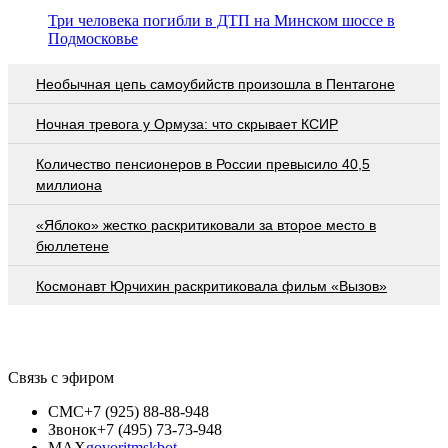
Три человека погибли в ДТП на Минском шоссе в
Подмосковье
Необычная цепь самоубийств произошла в Пентагоне
Ночная тревога у Ормуза: что скрывает КСИР
Количество пенсионеров в России превысило 40,5
миллиона
«Яблоко» жестко раскритиковали за второе место в
бюллетене
Космонавт Юрчихин раскритиковала фильм «Вызов»
Связь с эфиром
СМС
+7 (925) 88-88-948
Звонок
+7 (495) 73-73-948
MAX
govoritmskbot