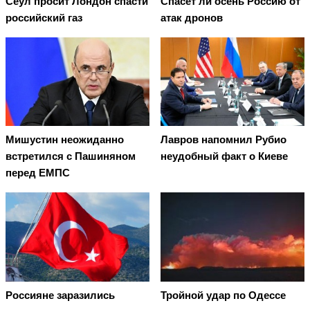
Сеул просит Лондон спасти
Спасёт ли осень Россию от
российский газ
атак дронов
Мишустин неожиданно
Лавров напомнил Рубио
встретился с Пашиняном
неудобный факт о Киеве
перед ЕМПС
Россияне заразились
Тройной удар по Одессe