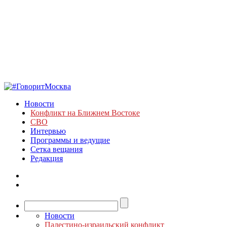
Новости
Конфликт на Ближнем Востоке
СВО
Интервью
Программы и ведущие
Сетка вещания
Редакция
Новости
Палестино-израильский конфликт