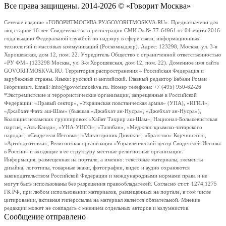
Все права защищены. 2014-2026 © «Говорит Москва»
Сетевое издание «ГОВОРИТМОСКВА.РУ/GOVORITMOSKVA.RU». Предназначено для
лиц старше 16 лет. Свидетельство о регистрации СМИ Эл № 77-64961 от 04 марта 2016
года выдано Федеральной службой по надзору в сфере связи, информационных
технологий и массовых коммуникаций (Роскомнадзор). Адрес: 123298, Москва, ул. 3-я
Хорошевская, дом 12, пом. 22. Учредитель Общество с ограниченной ответственностью
«РУ ФМ» (123298 Москва, ул. 3-я Хорошевская, дом 12, пом. 22). Доменное имя сайта
GOVORITMOSKVA.RU. Территория распространения – Российская Федерация и
зарубежные страны. Языки: русский и английский. Главный редактор Бабаян Роман
Георгиевич. Email: info@govoritmoskva.ru. Номер телефона: +7 (495) 950-62-26
*Экстремистские и террористические организации, запрещенные в Российской
Федерации: «Правый сектор», «Украинская повстанческая армия» (УПА), «ИГИЛ»,
«Джабхат Фатх аш-Шам» (бывшая «Джабхат ан-Нусра», «Джебхат ан-Нусра»),
Коалиция исламских группировок «Хайят Тахрир аш-Шам», Национал-Большевистская
партия, «Аль-Каида», «УНА-УНСО», «Талибан», «Меджлис крымско-татарского
народа», «Свидетели Иеговы», «Мизантропик Дивижн», «Братство» Корчинского,
«Артподготовка», Религиозная организация «Управленческий центр Свидетелей Иеговы
в России» и входящие в ее структуру местные религиозные организации.
Информация, размещенная на портале, а именно: текстовые материалы, элементы
дизайна, логотипы, товарные знаки, фотографии, видео и аудио охраняются
законодательством Российской Федерации и международными нормами права и не
могут быть использованы без разрешения правообладателей. Согласно ст.ст. 1274,1275
ГК РФ, при любом использовании материалов, размещенных на портале, в том числе
цитировании, активная гиперссылка на материал является обязательной. Мнение
редакции может не совпадать с мнением отдельных авторов и колумнистов.
Сообщение отправлено