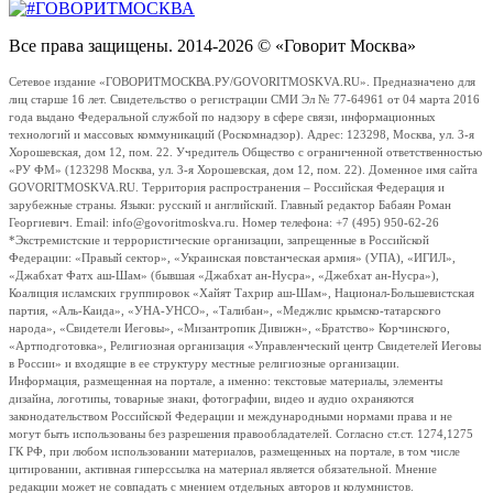
Все права защищены. 2014-2026 © «Говорит Москва»
Сетевое издание «ГОВОРИТМОСКВА.РУ/GOVORITMOSKVA.RU». Предназначено для
лиц старше 16 лет. Свидетельство о регистрации СМИ Эл № 77-64961 от 04 марта 2016
года выдано Федеральной службой по надзору в сфере связи, информационных
технологий и массовых коммуникаций (Роскомнадзор). Адрес: 123298, Москва, ул. 3-я
Хорошевская, дом 12, пом. 22. Учредитель Общество с ограниченной ответственностью
«РУ ФМ» (123298 Москва, ул. 3-я Хорошевская, дом 12, пом. 22). Доменное имя сайта
GOVORITMOSKVA.RU. Территория распространения – Российская Федерация и
зарубежные страны. Языки: русский и английский. Главный редактор Бабаян Роман
Георгиевич. Email: info@govoritmoskva.ru. Номер телефона: +7 (495) 950-62-26
*Экстремистские и террористические организации, запрещенные в Российской
Федерации: «Правый сектор», «Украинская повстанческая армия» (УПА), «ИГИЛ»,
«Джабхат Фатх аш-Шам» (бывшая «Джабхат ан-Нусра», «Джебхат ан-Нусра»),
Коалиция исламских группировок «Хайят Тахрир аш-Шам», Национал-Большевистская
партия, «Аль-Каида», «УНА-УНСО», «Талибан», «Меджлис крымско-татарского
народа», «Свидетели Иеговы», «Мизантропик Дивижн», «Братство» Корчинского,
«Артподготовка», Религиозная организация «Управленческий центр Свидетелей Иеговы
в России» и входящие в ее структуру местные религиозные организации.
Информация, размещенная на портале, а именно: текстовые материалы, элементы
дизайна, логотипы, товарные знаки, фотографии, видео и аудио охраняются
законодательством Российской Федерации и международными нормами права и не
могут быть использованы без разрешения правообладателей. Согласно ст.ст. 1274,1275
ГК РФ, при любом использовании материалов, размещенных на портале, в том числе
цитировании, активная гиперссылка на материал является обязательной. Мнение
редакции может не совпадать с мнением отдельных авторов и колумнистов.