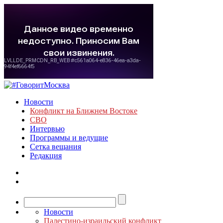
Новости
Конфликт на Ближнем Востоке
СВО
Интервью
Программы и ведущие
Сетка вещания
Редакция
Новости
Палестино-израильский конфликт