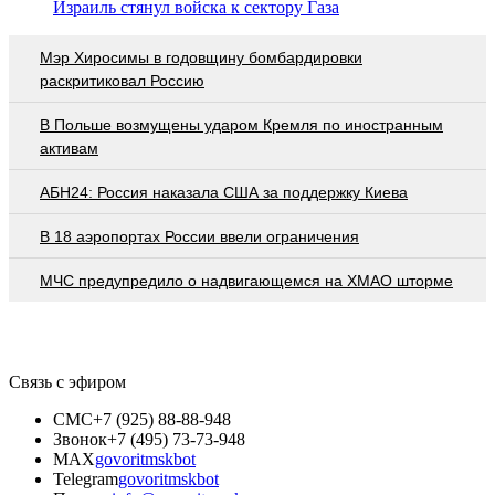
Израиль стянул войска к сектору Газа
Мэр Хиросимы в годовщину бомбардировки
раскритиковал Россию
В Польше возмущены ударом Кремля по иностранным
активам
АБН24: Россия наказала США за поддержку Киева
В 18 аэропортах России ввели ограничения
МЧС предупредило о надвигающемся на ХМАО шторме
Связь с эфиром
СМС
+7 (925) 88-88-948
Звонок
+7 (495) 73-73-948
MAX
govoritmskbot
Telegram
govoritmskbot