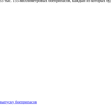
333 тыс. 155-миллиметровых боеприпасов, каждый из которых буд
 выпуску боеприпасов