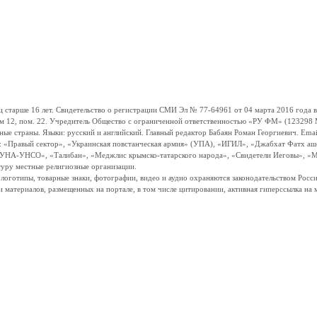
ше 16 лет. Свидетельство о регистрации СМИ Эл № 77-64961 от 04 марта 2016 года вы
ом 12, пом. 22. Учредитель Общество с ограниченной ответственностью «РУ ФМ» (123298 Мо
траны. Языки: русский и английский. Главный редактор Бабаян Роман Георгиевич. Email:
и: «Правый сектор», «Украинская повстанческая армия» (УПА), «ИГИЛ», «Джабхат Фатх а
«УНА-УНСО», «Талибан», «Меджлис крымско-татарского народа», «Свидетели Иеговы», «М
туру местные религиозные организации.
, логотипы, товарные знаки, фотографии, видео и аудио охраняются законодательством Ро
и материалов, размещенных на портале, в том числе цитировании, активная гиперссылка на 