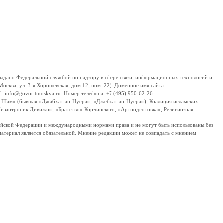
дано Федеральной службой по надзору в сфере связи, информационных технологий и
сква, ул. 3-я Хорошевская, дом 12, пом. 22). Доменное имя сайта
 info@govoritmoskva.ru. Номер телефона: +7 (495) 950-62-26
ш-Шам» (бывшая «Джабхат ан-Нусра», «Джебхат ан-Нусра»), Коалиция исламских
изантропик Дивижн», «Братство» Корчинского, «Артподготовка», Религиозная
ссийской Федерации и международными нормами права и не могут быть использованы без
материал является обязательной. Мнение редакции может не совпадать с мнением