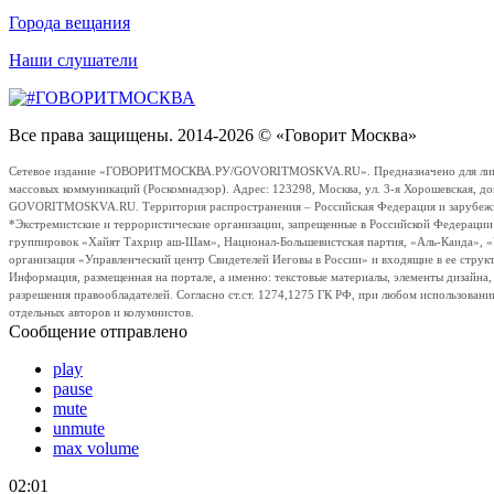
Города вещания
Наши слушатели
Все права защищены. 2014-2026 © «Говорит Москва»
Сетевое издание «ГОВОРИТМОСКВА.РУ/GOVORITMOSKVA.RU». Предназначено для лиц стар
массовых коммуникаций (Роскомнадзор). Адрес: 123298, Москва, ул. 3-я Хорошевская, д
GOVORITMOSKVA.RU. Территория распространения – Российская Федерация и зарубежные с
*Экстремистские и террористические организации, запрещенные в Российской Федераци
группировок «Хайят Тахрир аш-Шам», Национал-Большевистская партия, «Аль-Каида», 
организация «Управленческий центр Свидетелей Иеговы в России» и входящие в ее струк
Информация, размещенная на портале, а именно: текстовые материалы, элементы дизайна
разрешения правообладателей. Согласно ст.ст. 1274,1275 ГК РФ, при любом использовани
отдельных авторов и колумнистов.
Сообщение отправлено
play
pause
mute
unmute
max volume
02:01