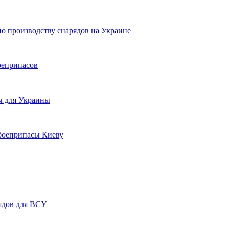
по производству снарядов на Украине
боеприпасов
ы для Украины
 боеприпасы Киеву
ядов для ВСУ