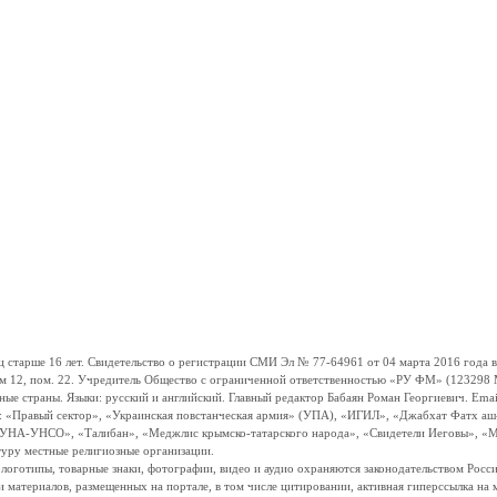
ше 16 лет. Свидетельство о регистрации СМИ Эл № 77-64961 от 04 марта 2016 года вы
ом 12, пом. 22. Учредитель Общество с ограниченной ответственностью «РУ ФМ» (123298 Мо
траны. Языки: русский и английский. Главный редактор Бабаян Роман Георгиевич. Email:
и: «Правый сектор», «Украинская повстанческая армия» (УПА), «ИГИЛ», «Джабхат Фатх а
«УНА-УНСО», «Талибан», «Меджлис крымско-татарского народа», «Свидетели Иеговы», «М
туру местные религиозные организации.
, логотипы, товарные знаки, фотографии, видео и аудио охраняются законодательством Ро
и материалов, размещенных на портале, в том числе цитировании, активная гиперссылка на 