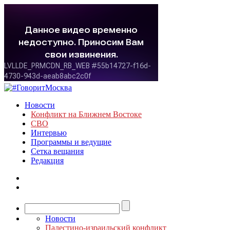
Новости
Конфликт на Ближнем Востоке
СВО
Интервью
Программы и ведущие
Сетка вещания
Редакция
Новости
Палестино-израильский конфликт