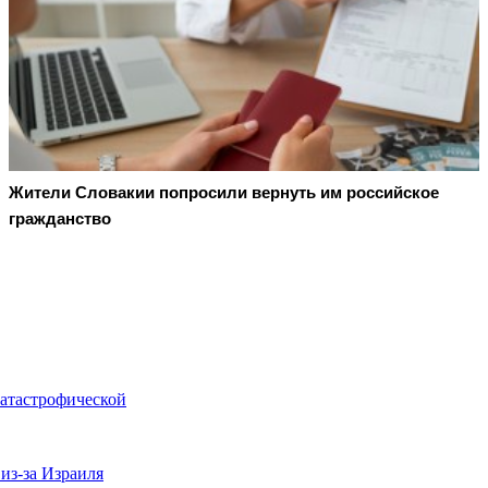
Жители Словакии попросили вернуть им российское
гражданство
катастрофической
из-за Израиля