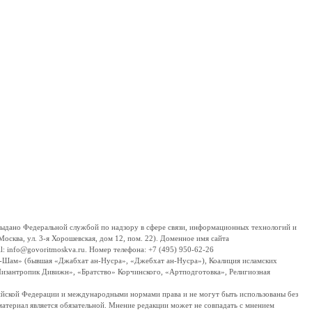
дано Федеральной службой по надзору в сфере связи, информационных технологий и
сква, ул. 3-я Хорошевская, дом 12, пом. 22). Доменное имя сайта
 info@govoritmoskva.ru. Номер телефона: +7 (495) 950-62-26
ш-Шам» (бывшая «Джабхат ан-Нусра», «Джебхат ан-Нусра»), Коалиция исламских
изантропик Дивижн», «Братство» Корчинского, «Артподготовка», Религиозная
ссийской Федерации и международными нормами права и не могут быть использованы без
материал является обязательной. Мнение редакции может не совпадать с мнением