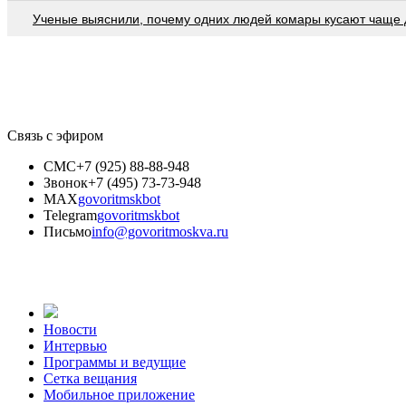
Ученые выяснили, почему одних людей комары кусают чаще 
Связь с эфиром
СМС
+7 (925) 88-88-948
Звонок
+7 (495) 73-73-948
MAX
govoritmskbot
Telegram
govoritmskbot
Письмо
info@govoritmoskva.ru
Новости
Интервью
Программы и ведущие
Сетка вещания
Мобильное приложение