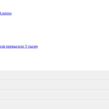
 Алеппо
иля превысило 5 тысяч