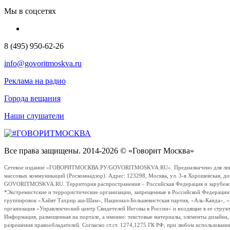
Мы в соцсетях
8 (495) 950-62-26
info@govoritmoskva.ru
Реклама на радио
Города вещания
Наши слушатели
Все права защищены. 2014-2026 © «Говорит Москва»
Сетевое издание «ГОВОРИТМОСКВА.РУ/GOVORITMOSKVA.RU». Предназначено для лиц стар
массовых коммуникаций (Роскомнадзор). Адрес: 123298, Москва, ул. 3-я Хорошевская, д
GOVORITMOSKVA.RU. Территория распространения – Российская Федерация и зарубежные с
*Экстремистские и террористические организации, запрещенные в Российской Федераци
группировок «Хайят Тахрир аш-Шам», Национал-Большевистская партия, «Аль-Каида», 
организация «Управленческий центр Свидетелей Иеговы в России» и входящие в ее струк
Информация, размещенная на портале, а именно: текстовые материалы, элементы дизайна
разрешения правообладателей. Согласно ст.ст. 1274,1275 ГК РФ, при любом использовани