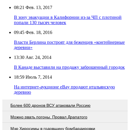
08:21
Фев. 13, 2017
В зону эвакуации в Калифорнии из-за ЧП с плотиной
попали 130 тысяч человек
09:45
Фев. 18, 2016
Власти Берлина построят для беженцев «контейнерные
деревни»
13:30
Авг. 24, 2014
В Канаде выставили на продажу заброшенный городок
18:59
Июль 7, 2014
На интернет-аукционе eBay продают итальянскую
деревню
Более 600 дронов ВСУ атаковали Россию
Можно рвать погоны. Провал Драпатого
Мэр Хиросимы в годовщину бомбардировки