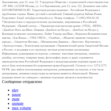
Хорошевская, дом 12, пом. 22. Учредитель Общество с ограниченной ответственностью
«РУ ФМ» (123298 Москва, ул. 3-я Хорошевская, дом 12, пом. 22). Доменное имя сайта
GOVORITMOSKVA.RU. Территория распространения – Российская Федерация и
зарубежные страны. Языки: русский и английский. Главный редактор Бабаян Роман
Георгиевич. Email: info@govoritmoskva.ru. Номер телефона: +7 (495) 950-62-26
*Экстремистские и террористические организации, запрещенные в Российской
Федерации: «Правый сектор», «Украинская повстанческая армия» (УПА), «ИГИЛ»,
«Джабхат Фатх аш-Шам» (бывшая «Джабхат ан-Нусра», «Джебхат ан-Нусра»),
Коалиция исламских группировок «Хайят Тахрир аш-Шам», Национал-Большевистская
партия, «Аль-Каида», «УНА-УНСО», «Талибан», «Меджлис крымско-татарского
народа», «Свидетели Иеговы», «Мизантропик Дивижн», «Братство» Корчинского,
«Артподготовка», Религиозная организация «Управленческий центр Свидетелей Иеговы
в России» и входящие в ее структуру местные религиозные организации.
Информация, размещенная на портале, а именно: текстовые материалы, элементы
дизайна, логотипы, товарные знаки, фотографии, видео и аудио охраняются
законодательством Российской Федерации и международными нормами права и не
могут быть использованы без разрешения правообладателей. Согласно ст.ст. 1274,1275
ГК РФ, при любом использовании материалов, размещенных на портале, в том числе
цитировании, активная гиперссылка на материал является обязательной. Мнение
редакции может не совпадать с мнением отдельных авторов и колумнистов.
Сообщение отправлено
play
pause
mute
unmute
max volume