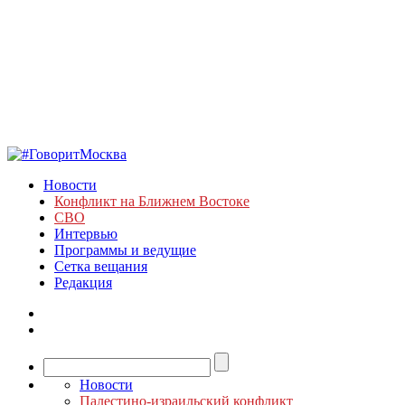
Новости
Конфликт на Ближнем Востоке
СВО
Интервью
Программы и ведущие
Сетка вещания
Редакция
Новости
Палестино-израильский конфликт