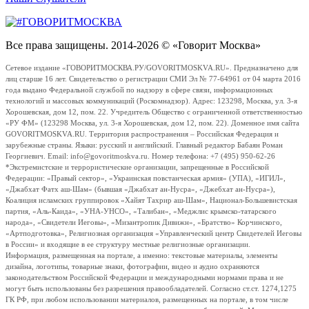
Все права защищены. 2014-2026 © «Говорит Москва»
Сетевое издание «ГОВОРИТМОСКВА.РУ/GOVORITMOSKVA.RU». Предназначено для
лиц старше 16 лет. Свидетельство о регистрации СМИ Эл № 77-64961 от 04 марта 2016
года выдано Федеральной службой по надзору в сфере связи, информационных
технологий и массовых коммуникаций (Роскомнадзор). Адрес: 123298, Москва, ул. 3-я
Хорошевская, дом 12, пом. 22. Учредитель Общество с ограниченной ответственностью
«РУ ФМ» (123298 Москва, ул. 3-я Хорошевская, дом 12, пом. 22). Доменное имя сайта
GOVORITMOSKVA.RU. Территория распространения – Российская Федерация и
зарубежные страны. Языки: русский и английский. Главный редактор Бабаян Роман
Георгиевич. Email: info@govoritmoskva.ru. Номер телефона: +7 (495) 950-62-26
*Экстремистские и террористические организации, запрещенные в Российской
Федерации: «Правый сектор», «Украинская повстанческая армия» (УПА), «ИГИЛ»,
«Джабхат Фатх аш-Шам» (бывшая «Джабхат ан-Нусра», «Джебхат ан-Нусра»),
Коалиция исламских группировок «Хайят Тахрир аш-Шам», Национал-Большевистская
партия, «Аль-Каида», «УНА-УНСО», «Талибан», «Меджлис крымско-татарского
народа», «Свидетели Иеговы», «Мизантропик Дивижн», «Братство» Корчинского,
«Артподготовка», Религиозная организация «Управленческий центр Свидетелей Иеговы
в России» и входящие в ее структуру местные религиозные организации.
Информация, размещенная на портале, а именно: текстовые материалы, элементы
дизайна, логотипы, товарные знаки, фотографии, видео и аудио охраняются
законодательством Российской Федерации и международными нормами права и не
могут быть использованы без разрешения правообладателей. Согласно ст.ст. 1274,1275
ГК РФ, при любом использовании материалов, размещенных на портале, в том числе