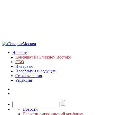
Новости
Конфликт на Ближнем Востоке
СВО
Интервью
Программы и ведущие
Сетка вещания
Редакция
Новости
Палестино-израильский конфликт