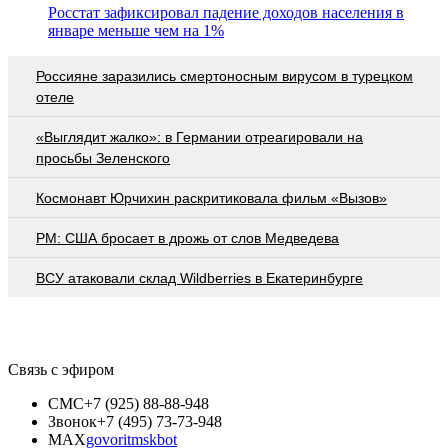
Росстат зафиксировал падение доходов населения в
январе меньше чем на 1%
Россияне заразились смертоносным вирусом в турецком
отеле
«Выглядит жалко»: в Германии отреагировали на
просьбы Зеленского
Космонавт Юрчихин раскритиковала фильм «Вызов»
PM: США бросает в дрожь от слов Медведева
ВСУ атаковали склад Wildberries в Екатеринбурге
Связь с эфиром
СМС
+7 (925) 88-88-948
Звонок
+7 (495) 73-73-948
MAX
govoritmskbot