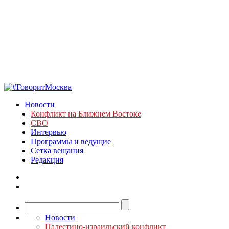
Новости
Конфликт на Ближнем Востоке
СВО
Интервью
Программы и ведущие
Сетка вещания
Редакция
Новости
Палестино-израильский конфликт