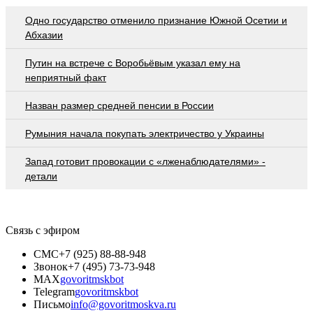
Одно государство отменило признание Южной Осетии и
Абхазии
Путин на встрече с Воробьёвым указал ему на
неприятный факт
Назван размер средней пенсии в России
Румыния начала покупать электричество у Украины
Запад готовит провокации с «лженаблюдателями» -
детали
Связь с эфиром
СМС
+7 (925) 88-88-948
Звонок
+7 (495) 73-73-948
MAX
govoritmskbot
Telegram
govoritmskbot
Письмо
info@govoritmoskva.ru