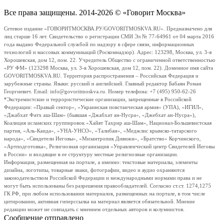
Все права защищены. 2014-2026 © «Говорит Москва»
Сетевое издание «ГОВОРИТМОСКВА.РУ/GOVORITMOSKVA.RU». Предназначено для
лиц старше 16 лет. Свидетельство о регистрации СМИ Эл № 77-64961 от 04 марта 2016
года выдано Федеральной службой по надзору в сфере связи, информационных
технологий и массовых коммуникаций (Роскомнадзор). Адрес: 123298, Москва, ул. 3-я
Хорошевская, дом 12, пом. 22. Учредитель Общество с ограниченной ответственностью
«РУ ФМ» (123298 Москва, ул. 3-я Хорошевская, дом 12, пом. 22). Доменное имя сайта
GOVORITMOSKVA.RU. Территория распространения – Российская Федерация и
зарубежные страны. Языки: русский и английский. Главный редактор Бабаян Роман
Георгиевич. Email: info@govoritmoskva.ru. Номер телефона: +7 (495) 950-62-26
*Экстремистские и террористические организации, запрещенные в Российской
Федерации: «Правый сектор», «Украинская повстанческая армия» (УПА), «ИГИЛ»,
«Джабхат Фатх аш-Шам» (бывшая «Джабхат ан-Нусра», «Джебхат ан-Нусра»),
Коалиция исламских группировок «Хайят Тахрир аш-Шам», Национал-Большевистская
партия, «Аль-Каида», «УНА-УНСО», «Талибан», «Меджлис крымско-татарского
народа», «Свидетели Иеговы», «Мизантропик Дивижн», «Братство» Корчинского,
«Артподготовка», Религиозная организация «Управленческий центр Свидетелей Иеговы
в России» и входящие в ее структуру местные религиозные организации.
Информация, размещенная на портале, а именно: текстовые материалы, элементы
дизайна, логотипы, товарные знаки, фотографии, видео и аудио охраняются
законодательством Российской Федерации и международными нормами права и не
могут быть использованы без разрешения правообладателей. Согласно ст.ст. 1274,1275
ГК РФ, при любом использовании материалов, размещенных на портале, в том числе
цитировании, активная гиперссылка на материал является обязательной. Мнение
редакции может не совпадать с мнением отдельных авторов и колумнистов.
Сообщение отправлено