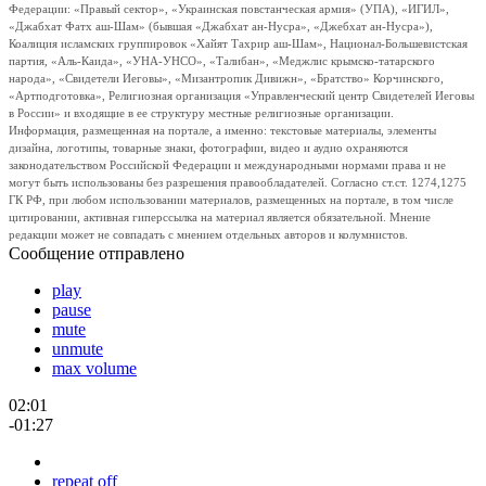
Федерации: «Правый сектор», «Украинская повстанческая армия» (УПА), «ИГИЛ»,
«Джабхат Фатх аш-Шам» (бывшая «Джабхат ан-Нусра», «Джебхат ан-Нусра»),
Коалиция исламских группировок «Хайят Тахрир аш-Шам», Национал-Большевистская
партия, «Аль-Каида», «УНА-УНСО», «Талибан», «Меджлис крымско-татарского
народа», «Свидетели Иеговы», «Мизантропик Дивижн», «Братство» Корчинского,
«Артподготовка», Религиозная организация «Управленческий центр Свидетелей Иеговы
в России» и входящие в ее структуру местные религиозные организации.
Информация, размещенная на портале, а именно: текстовые материалы, элементы
дизайна, логотипы, товарные знаки, фотографии, видео и аудио охраняются
законодательством Российской Федерации и международными нормами права и не
могут быть использованы без разрешения правообладателей. Согласно ст.ст. 1274,1275
ГК РФ, при любом использовании материалов, размещенных на портале, в том числе
цитировании, активная гиперссылка на материал является обязательной. Мнение
редакции может не совпадать с мнением отдельных авторов и колумнистов.
Сообщение отправлено
play
pause
mute
unmute
max volume
02:01
-01:27
repeat off