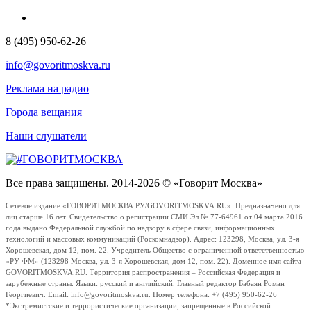
8 (495) 950-62-26
info@govoritmoskva.ru
Реклама на радио
Города вещания
Наши слушатели
Все права защищены. 2014-2026 © «Говорит Москва»
Сетевое издание «ГОВОРИТМОСКВА.РУ/GOVORITMOSKVA.RU». Предназначено для
лиц старше 16 лет. Свидетельство о регистрации СМИ Эл № 77-64961 от 04 марта 2016
года выдано Федеральной службой по надзору в сфере связи, информационных
технологий и массовых коммуникаций (Роскомнадзор). Адрес: 123298, Москва, ул. 3-я
Хорошевская, дом 12, пом. 22. Учредитель Общество с ограниченной ответственностью
«РУ ФМ» (123298 Москва, ул. 3-я Хорошевская, дом 12, пом. 22). Доменное имя сайта
GOVORITMOSKVA.RU. Территория распространения – Российская Федерация и
зарубежные страны. Языки: русский и английский. Главный редактор Бабаян Роман
Георгиевич. Email: info@govoritmoskva.ru. Номер телефона: +7 (495) 950-62-26
*Экстремистские и террористические организации, запрещенные в Российской