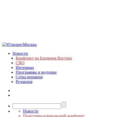
Новости
Конфликт на Ближнем Востоке
СВО
Интервью
Программы и ведущие
Сетка вещания
Редакция
Новости
Палестино-израильский конфликт