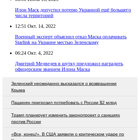
Илон Маск допустил потерю Украиной ещё большего
числа территорий
12:51
Окт. 14, 2022
Военный эксперт объяснил отказ Маска оплачивать
Starlink на Украине местью Зеленскому
06:24
Окт. 4, 2022
Дмитрий Медведев в шутку предложил наградить
офицерским званием Илона Маска
Зеленский неожиданно высказался о возвращении
Крыма
Пашинян пригрозил потребовать c России $2 млрд
Трамп планирует изменить законопроект о санкциях
против России
«Все, конец!». В США заявили о критическом ударе по