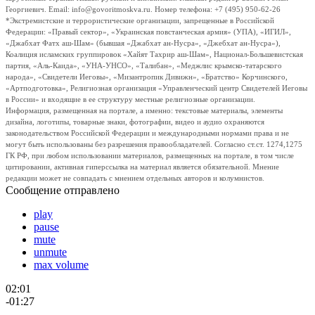
Георгиевич. Email: info@govoritmoskva.ru. Номер телефона: +7 (495) 950-62-26
*Экстремистские и террористические организации, запрещенные в Российской
Федерации: «Правый сектор», «Украинская повстанческая армия» (УПА), «ИГИЛ»,
«Джабхат Фатх аш-Шам» (бывшая «Джабхат ан-Нусра», «Джебхат ан-Нусра»),
Коалиция исламских группировок «Хайят Тахрир аш-Шам», Национал-Большевистская
партия, «Аль-Каида», «УНА-УНСО», «Талибан», «Меджлис крымско-татарского
народа», «Свидетели Иеговы», «Мизантропик Дивижн», «Братство» Корчинского,
«Артподготовка», Религиозная организация «Управленческий центр Свидетелей Иеговы
в России» и входящие в ее структуру местные религиозные организации.
Информация, размещенная на портале, а именно: текстовые материалы, элементы
дизайна, логотипы, товарные знаки, фотографии, видео и аудио охраняются
законодательством Российской Федерации и международными нормами права и не
могут быть использованы без разрешения правообладателей. Согласно ст.ст. 1274,1275
ГК РФ, при любом использовании материалов, размещенных на портале, в том числе
цитировании, активная гиперссылка на материал является обязательной. Мнение
редакции может не совпадать с мнением отдельных авторов и колумнистов.
Сообщение отправлено
play
pause
mute
unmute
max volume
02:01
-01:27