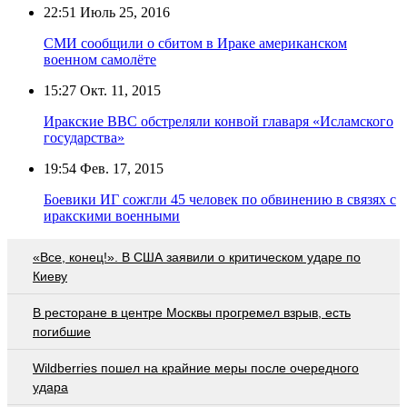
22:51
Июль 25, 2016
СМИ сообщили о сбитом в Ираке американском
военном самолёте
15:27
Окт. 11, 2015
Иракские ВВС обстреляли конвой главаря «Исламского
государства»
19:54
Фев. 17, 2015
Боевики ИГ сожгли 45 человек по обвинению в связях с
иракскими военными
«Все, конец!». В США заявили о критическом ударе по
Киеву
В ресторане в центре Москвы прогремел взрыв, есть
погибшие
Wildberries пошел на крайние меры после очередного
удара