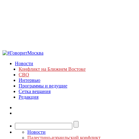
Новости
Конфликт на Ближнем Востоке
СВО
Интервью
Программы и ведущие
Сетка вещания
Редакция
Новости
Палестино-израильский конфликт