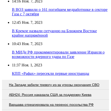
14:16
Ноя. 7, 2023
В ВОЗ заявили о 161 погибшем медработнике в секторе
Газа с 7 октября
12:45
Ноя. 7, 2023
В Кремле назвали ситуацию на Ближнем Востоке
крайне напряжённой
10:43
Ноя. 7, 2023
В МИДе РФ прокомментировали заявление Израиля о
возможности ядерного удара по Газе
11:37
Ноя. 1, 2023
КПП «Рафах» пересекли первые иностранцы
На Западе забили тревогу из-за угрозы окончания СВО
АБН24: Россия наказала США за поддержку Киева
Варшава отреагировала на перенос посольства РФ