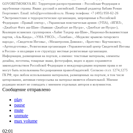
GOVORITMOSKVA.RU. Территория распространения – Российская Федерация и
зарубежные страны. Языки: русский и английский. Главный редактор Бабаян Роман
Георгиевич. Email: info@govoritmoskva.ru. Номер телефона: +7 (495) 950-62-26
*Экстремистские и террористические организации, запрещенные в Российской
Федерации: «Правый сектор», «Украинская повстанческая армия» (УПА), «ИГИЛ»,
«Джабхат Фатх аш-Шам» (бывшая «Джабхат ан-Нусра», «Джебхат ан-Нусра»),
Коалиция исламских группировок «Хайят Тахрир аш-Шам», Национал-Большевистская
партия, «Аль-Каида», «УНА-УНСО», «Талибан», «Меджлис крымско-татарского
народа», «Свидетели Иеговы», «Мизантропик Дивижн», «Братство» Корчинского,
«Артподготовка», Религиозная организация «Управленческий центр Свидетелей Иеговы
в России» и входящие в ее структуру местные религиозные организации.
Информация, размещенная на портале, а именно: текстовые материалы, элементы
дизайна, логотипы, товарные знаки, фотографии, видео и аудио охраняются
законодательством Российской Федерации и международными нормами права и не
могут быть использованы без разрешения правообладателей. Согласно ст.ст. 1274,1275
ГК РФ, при любом использовании материалов, размещенных на портале, в том числе
цитировании, активная гиперссылка на материал является обязательной. Мнение
редакции может не совпадать с мнением отдельных авторов и колумнистов.
Сообщение отправлено
play
pause
mute
unmute
max volume
02:01