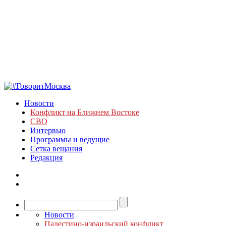
Новости
Конфликт на Ближнем Востоке
СВО
Интервью
Программы и ведущие
Сетка вещания
Редакция
Новости
Палестино-израильский конфликт