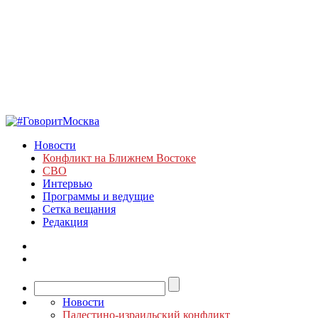
Новости
Конфликт на Ближнем Востоке
СВО
Интервью
Программы и ведущие
Сетка вещания
Редакция
Новости
Палестино-израильский конфликт