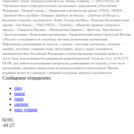
Георгиевич. Email: info@govoritmoskva.ru. Номер телефона: +7 (495) 950-62-26
*Экстремистские и террористические организации, запрещенные в Российской
Федерации: «Правый сектор», «Украинская повстанческая армия» (УПА), «ИГИЛ»,
«Джабхат Фатх аш-Шам» (бывшая «Джабхат ан-Нусра», «Джебхат ан-Нусра»),
Коалиция исламских группировок «Хайят Тахрир аш-Шам», Национал-Большевистская
партия, «Аль-Каида», «УНА-УНСО», «Талибан», «Меджлис крымско-татарского
народа», «Свидетели Иеговы», «Мизантропик Дивижн», «Братство» Корчинского,
«Артподготовка», Религиозная организация «Управленческий центр Свидетелей Иеговы
в России» и входящие в ее структуру местные религиозные организации.
Информация, размещенная на портале, а именно: текстовые материалы, элементы
дизайна, логотипы, товарные знаки, фотографии, видео и аудио охраняются
законодательством Российской Федерации и международными нормами права и не
могут быть использованы без разрешения правообладателей. Согласно ст.ст. 1274,1275
ГК РФ, при любом использовании материалов, размещенных на портале, в том числе
цитировании, активная гиперссылка на материал является обязательной. Мнение
редакции может не совпадать с мнением отдельных авторов и колумнистов.
Сообщение отправлено
play
pause
mute
unmute
max volume
02:01
-01:27