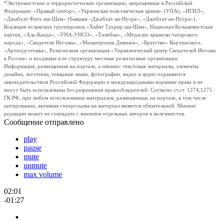
*Экстремистские и террористические организации, запрещенные в Российской
Федерации: «Правый сектор», «Украинская повстанческая армия» (УПА), «ИГИЛ»,
«Джабхат Фатх аш-Шам» (бывшая «Джабхат ан-Нусра», «Джебхат ан-Нусра»),
Коалиция исламских группировок «Хайят Тахрир аш-Шам», Национал-Большевистская
партия, «Аль-Каида», «УНА-УНСО», «Талибан», «Меджлис крымско-татарского
народа», «Свидетели Иеговы», «Мизантропик Дивижн», «Братство» Корчинского,
«Артподготовка», Религиозная организация «Управленческий центр Свидетелей Иеговы
в России» и входящие в ее структуру местные религиозные организации.
Информация, размещенная на портале, а именно: текстовые материалы, элементы
дизайна, логотипы, товарные знаки, фотографии, видео и аудио охраняются
законодательством Российской Федерации и международными нормами права и не
могут быть использованы без разрешения правообладателей. Согласно ст.ст. 1274,1275
ГК РФ, при любом использовании материалов, размещенных на портале, в том числе
цитировании, активная гиперссылка на материал является обязательной. Мнение
редакции может не совпадать с мнением отдельных авторов и колумнистов.
Сообщение отправлено
play
pause
mute
unmute
max volume
02:01
-01:27