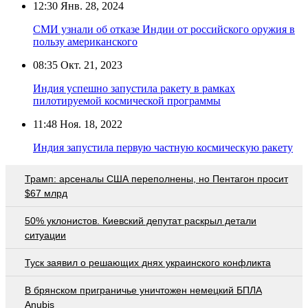
12:30
Янв. 28, 2024
СМИ узнали об отказе Индии от российского оружия в
пользу американского
08:35
Окт. 21, 2023
Индия успешно запустила ракету в рамках
пилотируемой космической программы
11:48
Ноя. 18, 2022
Индия запустила первую частную космическую ракету
Трамп: арсеналы США переполнены, но Пентагон просит
$67 млрд
50% уклонистов. Киевский депутат раскрыл детали
ситуации
Туск заявил о решающих днях украинского конфликта
В брянском приграничье уничтожен немецкий БПЛА
Anubis