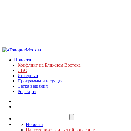
Новости
Конфликт на Ближнем Востоке
СВО
Интервью
Программы и ведущие
Сетка вещания
Редакция
Новости
Палестино-израильский конфликт