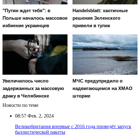
"Путин ждет тебя": в
Handelsblatt: хаотичные
Польше началось массовое
решения Зеленского
избиение украинцев
привели в тупик
Увеличилось число
МЧС предупредило о
задержанных за массовую
надвигающемся на ХМАО
драку в Челябинске
шторме
Новости по теме
08:57
Фев. 2, 2024
Великобритания впервые с 2016 года проведёт запуск
баллистической ракеты