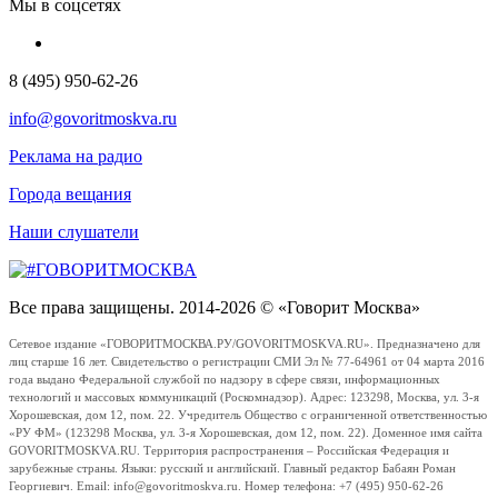
Мы в соцсетях
8 (495) 950-62-26
info@govoritmoskva.ru
Реклама на радио
Города вещания
Наши слушатели
Все права защищены. 2014-2026 © «Говорит Москва»
Сетевое издание «ГОВОРИТМОСКВА.РУ/GOVORITMOSKVA.RU». Предназначено для
лиц старше 16 лет. Свидетельство о регистрации СМИ Эл № 77-64961 от 04 марта 2016
года выдано Федеральной службой по надзору в сфере связи, информационных
технологий и массовых коммуникаций (Роскомнадзор). Адрес: 123298, Москва, ул. 3-я
Хорошевская, дом 12, пом. 22. Учредитель Общество с ограниченной ответственностью
«РУ ФМ» (123298 Москва, ул. 3-я Хорошевская, дом 12, пом. 22). Доменное имя сайта
GOVORITMOSKVA.RU. Территория распространения – Российская Федерация и
зарубежные страны. Языки: русский и английский. Главный редактор Бабаян Роман
Георгиевич. Email: info@govoritmoskva.ru. Номер телефона: +7 (495) 950-62-26