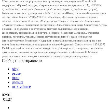
*Экстремистские и террористические организации, запрещенные в Российской
Федерации: «Правый сектор», «Украинская повстанческая армия» (УПА), «ИГИЛ»,
«Джабхат Фатх аш-Шам» (бывшая «Джабхат ан-Нусра», «Джебхат ан-Нусра»),
Коалиция исламских группировок «Хайят Тахрир аш-Шам», Национал-Большевистская
партия, «Аль-Каида», «УНА-УНСО», «Талибан», «Меджлис крымско-татарского
народа», «Свидетели Иеговы», «Мизантропик Дивижн», «Братство» Корчинского,
«Артподготовка», Религиозная организация «Управленческий центр Свидетелей Иеговы
в России» и входящие в ее структуру местные религиозные организации.
Информация, размещенная на портале, а именно: текстовые материалы, элементы
дизайна, логотипы, товарные знаки, фотографии, видео и аудио охраняются
законодательством Российской Федерации и международными нормами права и не
могут быть использованы без разрешения правообладателей. Согласно ст.ст. 1274,1275
ГК РФ, при любом использовании материалов, размещенных на портале, в том числе
цитировании, активная гиперссылка на материал является обязательной. Мнение
редакции может не совпадать с мнением отдельных авторов и колумнистов.
Сообщение отправлено
play
pause
mute
unmute
max volume
02:01
-01:27