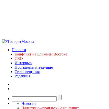
Новости
Конфликт на Ближнем Востоке
СВО
Интервью
Программы и ведущие
Сетка вещания
Редакция
Новости
Палестино-израильский конфликт