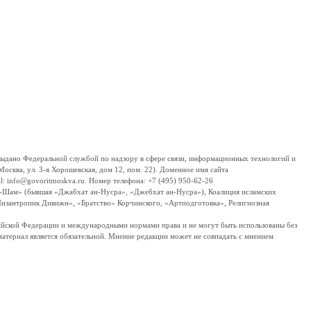
дано Федеральной службой по надзору в сфере связи, информационных технологий и
сква, ул. 3-я Хорошевская, дом 12, пом. 22). Доменное имя сайта
 info@govoritmoskva.ru. Номер телефона: +7 (495) 950-62-26
ш-Шам» (бывшая «Джабхат ан-Нусра», «Джебхат ан-Нусра»), Коалиция исламских
изантропик Дивижн», «Братство» Корчинского, «Артподготовка», Религиозная
ссийской Федерации и международными нормами права и не могут быть использованы без
материал является обязательной. Мнение редакции может не совпадать с мнением