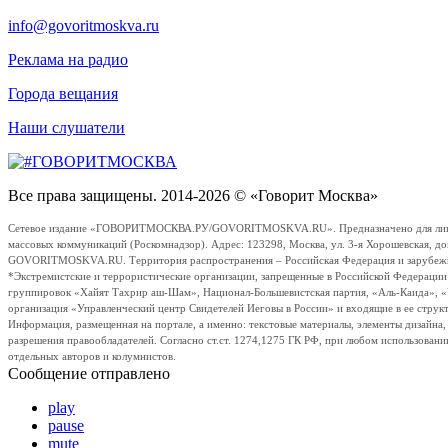
info@govoritmoskva.ru
Реклама на радио
Города вещания
Наши слушатели
Все права защищены. 2014-2026 © «Говорит Москва»
Сетевое издание «ГОВОРИТМОСКВА.РУ/GOVORITMOSKVA.RU». Предназначено для лиц стар
массовых коммуникаций (Роскомнадзор). Адрес: 123298, Москва, ул. 3-я Хорошевская, д
GOVORITMOSKVA.RU. Территория распространения – Российская Федерация и зарубежные с
*Экстремистские и террористические организации, запрещенные в Российской Федераци
группировок «Хайят Тахрир аш-Шам», Национал-Большевистская партия, «Аль-Каида», 
организация «Управленческий центр Свидетелей Иеговы в России» и входящие в ее струк
Информация, размещенная на портале, а именно: текстовые материалы, элементы дизайна
разрешения правообладателей. Согласно ст.ст. 1274,1275 ГК РФ, при любом использовани
отдельных авторов и колумнистов.
Сообщение отправлено
play
pause
mute