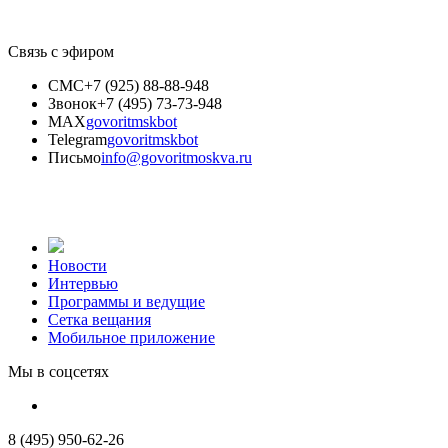
Связь с эфиром
СМС
+7 (925) 88-88-948
Звонок
+7 (495) 73-73-948
MAX
govoritmskbot
Telegram
govoritmskbot
Письмо
info@govoritmoskva.ru
Новости
Интервью
Программы и ведущие
Сетка вещания
Мобильное приложение
Мы в соцсетях
8 (495) 950-62-26