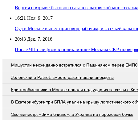
Версия о взрыве бытового газа в саратовской многоэтажк
16:21
Ноя. 9, 2017
Суд в Москве вынес приговор рабочим, из-за чьей халатн
20:43
Дек. 7, 2016
После ЧП с лифтом в поликлинике Москвы СКР проверяе
Мишустин неожиданно встретился с Пашиняном перед ЕМПС
Зеленский и Patriot: вместо ракет нашли анекдоты
Криптообменники в Москве попали под удар из-за связи с Ки
В Екатеринбурге три БПЛА упали на крышу логистического об
Экс-министр: «Зима близко», а Украина на пороховой бочке