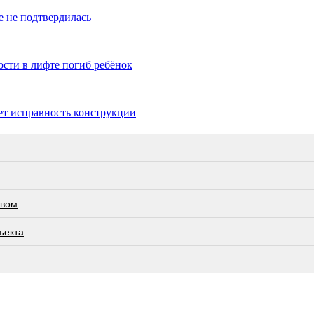
е не подтвердилась
ости в лифте погиб ребёнок
т исправность конструкции
евом
ъекта