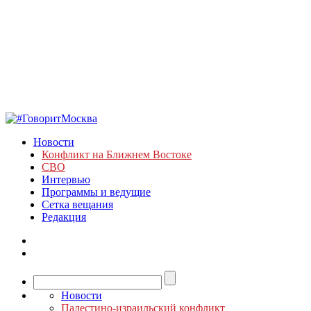
Новости
Конфликт на Ближнем Востоке
СВО
Интервью
Программы и ведущие
Сетка вещания
Редакция
Новости
Палестино-израильский конфликт