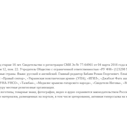
ше 16 лет. Свидетельство о регистрации СМИ Эл № 77-64961 от 04 марта 2016 года вы
ом 12, пом. 22. Учредитель Общество с ограниченной ответственностью «РУ ФМ» (123298 Мо
траны. Языки: русский и английский. Главный редактор Бабаян Роман Георгиевич. Email:
и: «Правый сектор», «Украинская повстанческая армия» (УПА), «ИГИЛ», «Джабхат Фатх а
«УНА-УНСО», «Талибан», «Меджлис крымско-татарского народа», «Свидетели Иеговы», «М
туру местные религиозные организации.
, логотипы, товарные знаки, фотографии, видео и аудио охраняются законодательством Ро
и материалов, размещенных на портале, в том числе цитировании, активная гиперссылка на 