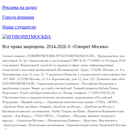
Реклама на радио
Города вещания
Наши слушатели
Все права защищены. 2014-2026 © «Говорит Москва»
Сетевое издание «ГОВОРИТМОСКВА.РУ/GOVORITMOSKVA.RU». Предназначено для
лиц старше 16 лет. Свидетельство о регистрации СМИ Эл № 77-64961 от 04 марта 2016
года выдано Федеральной службой по надзору в сфере связи, информационных
технологий и массовых коммуникаций (Роскомнадзор). Адрес: 123298, Москва, ул. 3-я
Хорошевская, дом 12, пом. 22. Учредитель Общество с ограниченной ответственностью
«РУ ФМ» (123298 Москва, ул. 3-я Хорошевская, дом 12, пом. 22). Доменное имя сайта
GOVORITMOSKVA.RU. Территория распространения – Российская Федерация и
зарубежные страны. Языки: русский и английский. Главный редактор Бабаян Роман
Георгиевич. Email: info@govoritmoskva.ru. Номер телефона: +7 (495) 950-62-26
*Экстремистские и террористические организации, запрещенные в Российской
Федерации: «Правый сектор», «Украинская повстанческая армия» (УПА), «ИГИЛ»,
«Джабхат Фатх аш-Шам» (бывшая «Джабхат ан-Нусра», «Джебхат ан-Нусра»),
Коалиция исламских группировок «Хайят Тахрир аш-Шам», Национал-Большевистская
партия, «Аль-Каида», «УНА-УНСО», «Талибан», «Меджлис крымско-татарского
народа», «Свидетели Иеговы», «Мизантропик Дивижн», «Братство» Корчинского,
«Артподготовка», Религиозная организация «Управленческий центр Свидетелей Иеговы