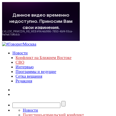
Новости
Конфликт на Ближнем Востоке
СВО
Интервью
Программы и ведущие
Сетка вещания
Редакция
Новости
Палестино-израильский конфликт