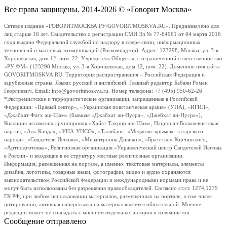
Все права защищены. 2014-2026 © «Говорит Москва»
Сетевое издание «ГОВОРИТМОСКВА.РУ/GOVORITMOSKVA.RU». Предназначено для
лиц старше 16 лет. Свидетельство о регистрации СМИ Эл № 77-64961 от 04 марта 2016
года выдано Федеральной службой по надзору в сфере связи, информационных
технологий и массовых коммуникаций (Роскомнадзор). Адрес: 123298, Москва, ул. 3-я
Хорошевская, дом 12, пом. 22. Учредитель Общество с ограниченной ответственностью
«РУ ФМ» (123298 Москва, ул. 3-я Хорошевская, дом 12, пом. 22). Доменное имя сайта
GOVORITMOSKVA.RU. Территория распространения – Российская Федерация и
зарубежные страны. Языки: русский и английский. Главный редактор Бабаян Роман
Георгиевич. Email: info@govoritmoskva.ru. Номер телефона: +7 (495) 950-62-26
*Экстремистские и террористические организации, запрещенные в Российской
Федерации: «Правый сектор», «Украинская повстанческая армия» (УПА), «ИГИЛ»,
«Джабхат Фатх аш-Шам» (бывшая «Джабхат ан-Нусра», «Джебхат ан-Нусра»),
Коалиция исламских группировок «Хайят Тахрир аш-Шам», Национал-Большевистская
партия, «Аль-Каида», «УНА-УНСО», «Талибан», «Меджлис крымско-татарского
народа», «Свидетели Иеговы», «Мизантропик Дивижн», «Братство» Корчинского,
«Артподготовка», Религиозная организация «Управленческий центр Свидетелей Иеговы
в России» и входящие в ее структуру местные религиозные организации.
Информация, размещенная на портале, а именно: текстовые материалы, элементы
дизайна, логотипы, товарные знаки, фотографии, видео и аудио охраняются
законодательством Российской Федерации и международными нормами права и не
могут быть использованы без разрешения правообладателей. Согласно ст.ст. 1274,1275
ГК РФ, при любом использовании материалов, размещенных на портале, в том числе
цитировании, активная гиперссылка на материал является обязательной. Мнение
редакции может не совпадать с мнением отдельных авторов и колумнистов.
Сообщение отправлено