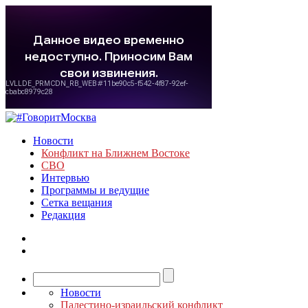
Новости
Конфликт на Ближнем Востоке
СВО
Интервью
Программы и ведущие
Сетка вещания
Редакция
Новости
Палестино-израильский конфликт