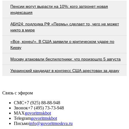
Пенсии могут вырасти на 10%: кого затронет новая
индексация
АБН24: подлодка РФ «Пермь» сделает то, чего не может
никто в мире
«Все, конец!». В США заявили о критическом ударе по
Киеву
Москву атаковали беспилотники: что произошло 5 августа
Украинский кандидат в конгресс США арестован за драку
Связь с эфиром
СМС
+7 (925) 88-88-948
Звонок
+7 (495) 73-73-948
MAX
govoritmskbot
Telegram
govoritmskbot
Письмо
info@govoritmoskva.ru