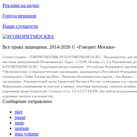
Реклама на радио
Города вещания
Наши слушатели
Все права защищены. 2014-2026 © «Говорит Москва»
Сетевое издание «ГОВОРИТМОСКВА.РУ/GOVORITMOSKVA.RU». Предназначено для лиц стар
массовых коммуникаций (Роскомнадзор). Адрес: 123298, Москва, ул. 3-я Хорошевская, д
GOVORITMOSKVA.RU. Территория распространения – Российская Федерация и зарубежные с
*Экстремистские и террористические организации, запрещенные в Российской Федераци
группировок «Хайят Тахрир аш-Шам», Национал-Большевистская партия, «Аль-Каида», 
организация «Управленческий центр Свидетелей Иеговы в России» и входящие в ее струк
Информация, размещенная на портале, а именно: текстовые материалы, элементы дизайна
разрешения правообладателей. Согласно ст.ст. 1274,1275 ГК РФ, при любом использовани
отдельных авторов и колумнистов.
Сообщение отправлено
play
pause
mute
unmute
max volume