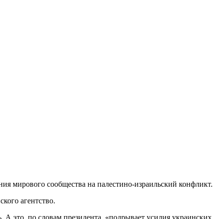
ия мирового сообщества на палестино-израильский конфликт.
ского агентство.
. А это, по словам президента, «подрывает усилия украинских