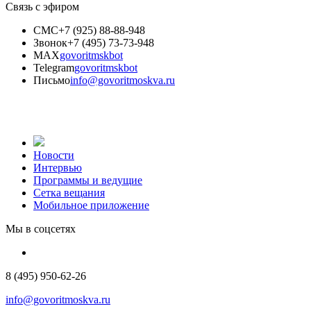
Связь с эфиром
СМС
+7 (925) 88-88-948
Звонок
+7 (495) 73-73-948
MAX
govoritmskbot
Telegram
govoritmskbot
Письмо
info@govoritmoskva.ru
Новости
Интервью
Программы и ведущие
Сетка вещания
Мобильное приложение
Мы в соцсетях
8 (495) 950-62-26
info@govoritmoskva.ru