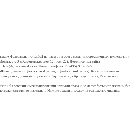
дано Федеральной службой по надзору в сфере связи, информационных технологий и
сква, ул. 3-я Хорошевская, дом 12, пом. 22). Доменное имя сайта
 info@govoritmoskva.ru. Номер телефона: +7 (495) 950-62-26
ш-Шам» (бывшая «Джабхат ан-Нусра», «Джебхат ан-Нусра»), Коалиция исламских
изантропик Дивижн», «Братство» Корчинского, «Артподготовка», Религиозная
ссийской Федерации и международными нормами права и не могут быть использованы без
материал является обязательной. Мнение редакции может не совпадать с мнением