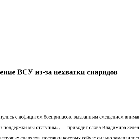
ение ВСУ из-за нехватки снарядов
нулись с дефицитом боеприпасов, вызванным смещением вниман
ез поддержки мы отступим», — приводит слова Владимира Зелен
етровых снарядов, поставки которых сейчас сильно замедлились