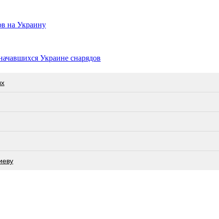
ов на Украину
ачавшихся Украине снарядов
ых
иеву