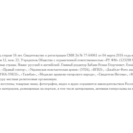
ше 16 лет. Свидетельство о регистрации СМИ Эл № 77-64961 от 04 марта 2016 года вы
ом 12, пом. 22. Учредитель Общество с ограниченной ответственностью «РУ ФМ» (123298 Мо
траны. Языки: русский и английский. Главный редактор Бабаян Роман Георгиевич. Email:
и: «Правый сектор», «Украинская повстанческая армия» (УПА), «ИГИЛ», «Джабхат Фатх а
«УНА-УНСО», «Талибан», «Меджлис крымско-татарского народа», «Свидетели Иеговы», «М
туру местные религиозные организации.
, логотипы, товарные знаки, фотографии, видео и аудио охраняются законодательством Ро
и материалов, размещенных на портале, в том числе цитировании, активная гиперссылка на 