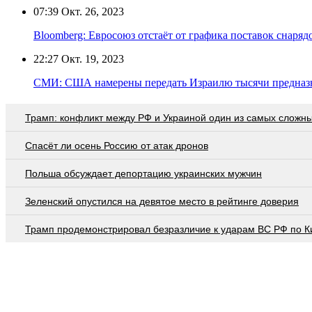
07:39
Окт. 26, 2023
Bloomberg: Евросоюз отстаёт от графика поставок снаряд
22:27
Окт. 19, 2023
СМИ: США намерены передать Израилю тысячи предназн
Трамп: конфликт между РФ и Украиной один из самых сложн
Спасёт ли осень Россию от атак дронов
Польша обсуждает депортацию украинских мужчин
Зеленский опустился на девятое место в рейтинге доверия
Трамп продемонстрировал безразличие к ударам ВС РФ по К