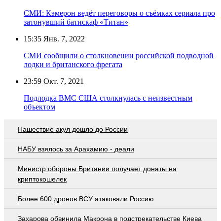
СМИ: Кэмерон ведёт переговоры о съёмках сериала про
затонувший батискаф «Титан»
15:35
Янв. 7, 2022
СМИ сообщили о столкновении российской подводной
лодки и британского фрегата
23:59
Окт. 7, 2021
Подлодка ВМС США столкнулась с неизвестным
объектом
Нашествие акул дошло до России
НАБУ взялось за Арахамию - деали
Министр обороны Британии получает донаты на
криптокошелек
Более 600 дронов ВСУ атаковали Россию
Захарова обвинила Макрона в подстрекательстве Киева