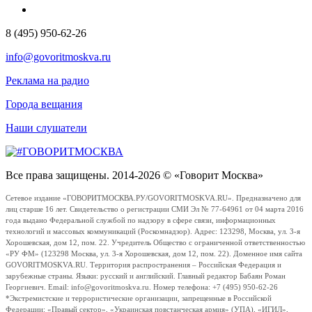
8 (495) 950-62-26
info@govoritmoskva.ru
Реклама на радио
Города вещания
Наши слушатели
Все права защищены. 2014-2026 © «Говорит Москва»
Сетевое издание «ГОВОРИТМОСКВА.РУ/GOVORITMOSKVA.RU». Предназначено для
лиц старше 16 лет. Свидетельство о регистрации СМИ Эл № 77-64961 от 04 марта 2016
года выдано Федеральной службой по надзору в сфере связи, информационных
технологий и массовых коммуникаций (Роскомнадзор). Адрес: 123298, Москва, ул. 3-я
Хорошевская, дом 12, пом. 22. Учредитель Общество с ограниченной ответственностью
«РУ ФМ» (123298 Москва, ул. 3-я Хорошевская, дом 12, пом. 22). Доменное имя сайта
GOVORITMOSKVA.RU. Территория распространения – Российская Федерация и
зарубежные страны. Языки: русский и английский. Главный редактор Бабаян Роман
Георгиевич. Email: info@govoritmoskva.ru. Номер телефона: +7 (495) 950-62-26
*Экстремистские и террористические организации, запрещенные в Российской
Федерации: «Правый сектор», «Украинская повстанческая армия» (УПА), «ИГИЛ»,