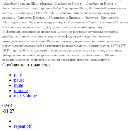
«Джабхат Фатх аш-Шам» (бывшая «Джабхат ан-Нусра», «Джебхат ан-Нусра»),
Коалиция исламских группировок «Хайят Тахрир аш-Шам», Национал-Большевистская
партия, «Аль-Каида», «УНА-УНСО», «Талибан», «Меджлис крымско-татарского
народа», «Свидетели Иеговы», «Мизантропик Дивижн», «Братство» Корчинского,
«Артподготовка», Религиозная организация «Управленческий центр Свидетелей Иеговы
в России» и входящие в ее структуру местные религиозные организации.
Информация, размещенная на портале, а именно: текстовые материалы, элементы
дизайна, логотипы, товарные знаки, фотографии, видео и аудио охраняются
законодательством Российской Федерации и международными нормами права и не
могут быть использованы без разрешения правообладателей. Согласно ст.ст. 1274,1275
ГК РФ, при любом использовании материалов, размещенных на портале, в том числе
цитировании, активная гиперссылка на материал является обязательной. Мнение
редакции может не совпадать с мнением отдельных авторов и колумнистов.
Сообщение отправлено
play
pause
mute
unmute
max volume
02:01
-01:27
repeat off