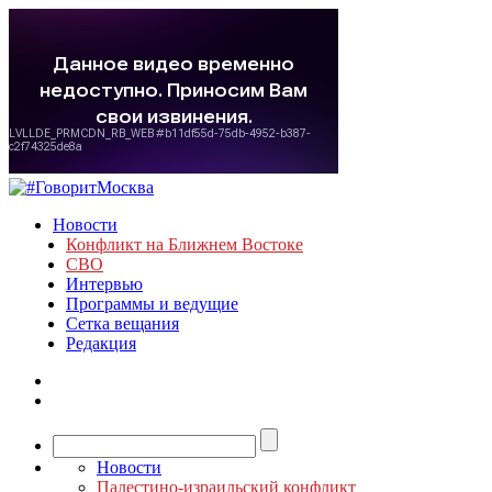
Новости
Конфликт на Ближнем Востоке
СВО
Интервью
Программы и ведущие
Сетка вещания
Редакция
Новости
Палестино-израильский конфликт