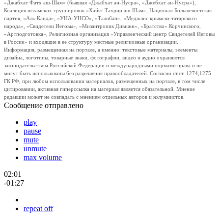
«Джабхат Фатх аш-Шам» (бывшая «Джабхат ан-Нусра», «Джебхат ан-Нусра»),
Коалиция исламских группировок «Хайят Тахрир аш-Шам», Национал-Большевистская
партия, «Аль-Каида», «УНА-УНСО», «Талибан», «Меджлис крымско-татарского
народа», «Свидетели Иеговы», «Мизантропик Дивижн», «Братство» Корчинского,
«Артподготовка», Религиозная организация «Управленческий центр Свидетелей Иеговы
в России» и входящие в ее структуру местные религиозные организации.
Информация, размещенная на портале, а именно: текстовые материалы, элементы
дизайна, логотипы, товарные знаки, фотографии, видео и аудио охраняются
законодательством Российской Федерации и международными нормами права и не
могут быть использованы без разрешения правообладателей. Согласно ст.ст. 1274,1275
ГК РФ, при любом использовании материалов, размещенных на портале, в том числе
цитировании, активная гиперссылка на материал является обязательной. Мнение
редакции может не совпадать с мнением отдельных авторов и колумнистов.
Сообщение отправлено
play
pause
mute
unmute
max volume
02:01
-01:27
repeat off