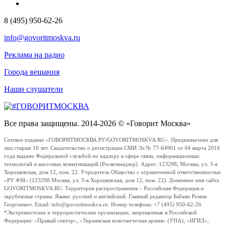
8 (495) 950-62-26
info@govoritmoskva.ru
Реклама на радио
Города вещания
Наши слушатели
Все права защищены. 2014-2026 © «Говорит Москва»
Сетевое издание «ГОВОРИТМОСКВА.РУ/GOVORITMOSKVA.RU». Предназначено для
лиц старше 16 лет. Свидетельство о регистрации СМИ Эл № 77-64961 от 04 марта 2016
года выдано Федеральной службой по надзору в сфере связи, информационных
технологий и массовых коммуникаций (Роскомнадзор). Адрес: 123298, Москва, ул. 3-я
Хорошевская, дом 12, пом. 22. Учредитель Общество с ограниченной ответственностью
«РУ ФМ» (123298 Москва, ул. 3-я Хорошевская, дом 12, пом. 22). Доменное имя сайта
GOVORITMOSKVA.RU. Территория распространения – Российская Федерация и
зарубежные страны. Языки: русский и английский. Главный редактор Бабаян Роман
Георгиевич. Email: info@govoritmoskva.ru. Номер телефона: +7 (495) 950-62-26
*Экстремистские и террористические организации, запрещенные в Российской
Федерации: «Правый сектор», «Украинская повстанческая армия» (УПА), «ИГИЛ»,