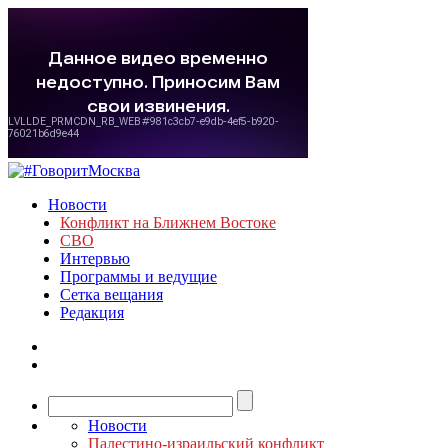
Новости
Конфликт на Ближнем Востоке
СВО
Интервью
Программы и ведущие
Сетка вещания
Редакция
Новости
Палестино-израильский конфликт