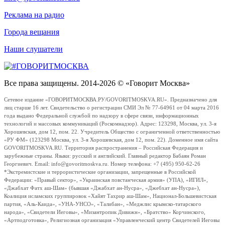
Реклама на радио
Города вещания
Наши слушатели
Все права защищены. 2014-2026 © «Говорит Москва»
Сетевое издание «ГОВОРИТМОСКВА.РУ/GOVORITMOSKVA.RU». Предназначено для
лиц старше 16 лет. Свидетельство о регистрации СМИ Эл № 77-64961 от 04 марта 2016
года выдано Федеральной службой по надзору в сфере связи, информационных
технологий и массовых коммуникаций (Роскомнадзор). Адрес: 123298, Москва, ул. 3-я
Хорошевская, дом 12, пом. 22. Учредитель Общество с ограниченной ответственностью
«РУ ФМ» (123298 Москва, ул. 3-я Хорошевская, дом 12, пом. 22). Доменное имя сайта
GOVORITMOSKVA.RU. Территория распространения – Российская Федерация и
зарубежные страны. Языки: русский и английский. Главный редактор Бабаян Роман
Георгиевич. Email: info@govoritmoskva.ru. Номер телефона: +7 (495) 950-62-26
*Экстремистские и террористические организации, запрещенные в Российской
Федерации: «Правый сектор», «Украинская повстанческая армия» (УПА), «ИГИЛ»,
«Джабхат Фатх аш-Шам» (бывшая «Джабхат ан-Нусра», «Джебхат ан-Нусра»),
Коалиция исламских группировок «Хайят Тахрир аш-Шам», Национал-Большевистская
партия, «Аль-Каида», «УНА-УНСО», «Талибан», «Меджлис крымско-татарского
народа», «Свидетели Иеговы», «Мизантропик Дивижн», «Братство» Корчинского,
«Артподготовка», Религиозная организация «Управленческий центр Свидетелей Иеговы