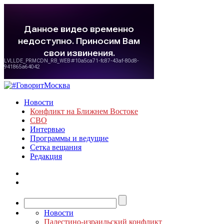
Новости
Конфликт на Ближнем Востоке
СВО
Интервью
Программы и ведущие
Сетка вещания
Редакция
Новости
Палестино-израильский конфликт