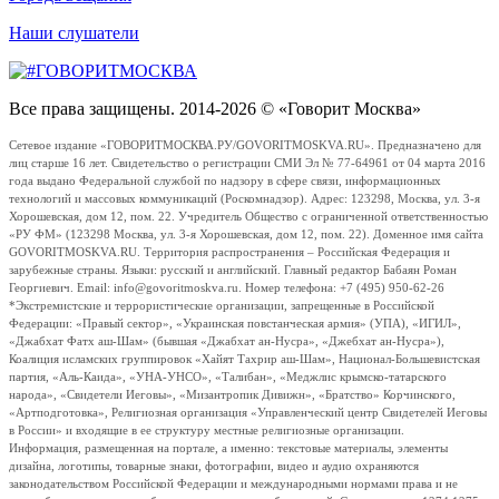
Наши слушатели
Все права защищены. 2014-2026 © «Говорит Москва»
Сетевое издание «ГОВОРИТМОСКВА.РУ/GOVORITMOSKVA.RU». Предназначено для
лиц старше 16 лет. Свидетельство о регистрации СМИ Эл № 77-64961 от 04 марта 2016
года выдано Федеральной службой по надзору в сфере связи, информационных
технологий и массовых коммуникаций (Роскомнадзор). Адрес: 123298, Москва, ул. 3-я
Хорошевская, дом 12, пом. 22. Учредитель Общество с ограниченной ответственностью
«РУ ФМ» (123298 Москва, ул. 3-я Хорошевская, дом 12, пом. 22). Доменное имя сайта
GOVORITMOSKVA.RU. Территория распространения – Российская Федерация и
зарубежные страны. Языки: русский и английский. Главный редактор Бабаян Роман
Георгиевич. Email: info@govoritmoskva.ru. Номер телефона: +7 (495) 950-62-26
*Экстремистские и террористические организации, запрещенные в Российской
Федерации: «Правый сектор», «Украинская повстанческая армия» (УПА), «ИГИЛ»,
«Джабхат Фатх аш-Шам» (бывшая «Джабхат ан-Нусра», «Джебхат ан-Нусра»),
Коалиция исламских группировок «Хайят Тахрир аш-Шам», Национал-Большевистская
партия, «Аль-Каида», «УНА-УНСО», «Талибан», «Меджлис крымско-татарского
народа», «Свидетели Иеговы», «Мизантропик Дивижн», «Братство» Корчинского,
«Артподготовка», Религиозная организация «Управленческий центр Свидетелей Иеговы
в России» и входящие в ее структуру местные религиозные организации.
Информация, размещенная на портале, а именно: текстовые материалы, элементы
дизайна, логотипы, товарные знаки, фотографии, видео и аудио охраняются
законодательством Российской Федерации и международными нормами права и не