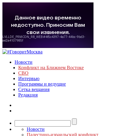
Новости
Конфликт на Ближнем Востоке
СВО
Интервью
Программы и ведущие
Сетка вещания
Редакция
Новости
Палестино-израильский конфликт