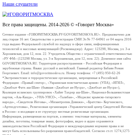
Наши слушатели
Все права защищены. 2014-2026 © «Говорит Москва»
Сетевое издание «ГОВОРИТМОСКВА.РУ/GOVORITMOSKVA.RU». Предназначено для
лиц старше 16 лет. Свидетельство о регистрации СМИ Эл № 77-64961 от 04 марта 2016
года выдано Федеральной службой по надзору в сфере связи, информационных
технологий и массовых коммуникаций (Роскомнадзор). Адрес: 123298, Москва, ул. 3-я
Хорошевская, дом 12, пом. 22. Учредитель Общество с ограниченной ответственностью
«РУ ФМ» (123298 Москва, ул. 3-я Хорошевская, дом 12, пом. 22). Доменное имя сайта
GOVORITMOSKVA.RU. Территория распространения – Российская Федерация и
зарубежные страны. Языки: русский и английский. Главный редактор Бабаян Роман
Георгиевич. Email: info@govoritmoskva.ru. Номер телефона: +7 (495) 950-62-26
*Экстремистские и террористические организации, запрещенные в Российской
Федерации: «Правый сектор», «Украинская повстанческая армия» (УПА), «ИГИЛ»,
«Джабхат Фатх аш-Шам» (бывшая «Джабхат ан-Нусра», «Джебхат ан-Нусра»),
Коалиция исламских группировок «Хайят Тахрир аш-Шам», Национал-Большевистская
партия, «Аль-Каида», «УНА-УНСО», «Талибан», «Меджлис крымско-татарского
народа», «Свидетели Иеговы», «Мизантропик Дивижн», «Братство» Корчинского,
«Артподготовка», Религиозная организация «Управленческий центр Свидетелей Иеговы
в России» и входящие в ее структуру местные религиозные организации.
Информация, размещенная на портале, а именно: текстовые материалы, элементы
дизайна, логотипы, товарные знаки, фотографии, видео и аудио охраняются
законодательством Российской Федерации и международными нормами права и не
могут быть использованы без разрешения правообладателей. Согласно ст.ст. 1274,1275