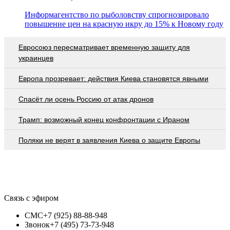
Информагентство по рыболовству спрогнозировало
повышение цен на красную икру до 15% к Новому году
Евросоюз пересматривает временную защиту для
украинцев
Европа прозревает: действия Киева становятся явными
Спасёт ли осень Россию от атак дронов
Трамп: возможный конец конфронтации с Ираном
Поляки не верят в заявления Киева о защите Европы
Связь с эфиром
СМС
+7 (925) 88-88-948
Звонок
+7 (495) 73-73-948