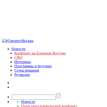
Новости
Конфликт на Ближнем Востоке
СВО
Интервью
Программы и ведущие
Сетка вещания
Редакция
Новости
Палестино-израильский конфликт