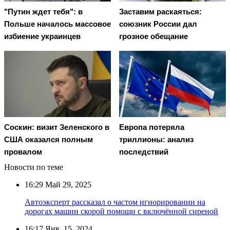
"Путин ждет тебя": в
Заставим раскаяться:
Польше началось массовое
союзник России дал
избиение украинцев
грозное обещание
Соскин: визит Зеленского в
Европа потеряла
США оказался полным
триллионы: анализ
провалом
последствий
Новости по теме
16:29
Май 29, 2025
Автоэксперт рассказал о частом игнорировании на
дорогах машин скорой помощи с включённой сиреной
16:17
Янв. 15, 2024