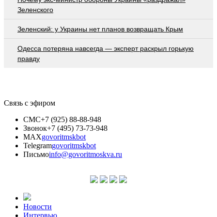
Зеленского
Зеленский: у Украины нет планов возвращать Крым
Oдecca пoтeрянa нaвceгдa — экcпeрт рacкрыл гoрькую
прaвду
Связь с эфиром
СМС
+7 (925) 88-88-948
Звонок
+7 (495) 73-73-948
MAX
govoritmskbot
Telegram
govoritmskbot
Письмо
info@govoritmoskva.ru
Новости
Интервью