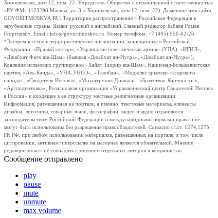
Хорошевская, дом 12, пом. 22. Учредитель Общество с ограниченной ответственностью
«РУ ФМ» (123298 Москва, ул. 3-я Хорошевская, дом 12, пом. 22). Доменное имя сайта
GOVORITMOSKVA.RU. Территория распространения – Российская Федерация и
зарубежные страны. Языки: русский и английский. Главный редактор Бабаян Роман
Георгиевич. Email: info@govoritmoskva.ru. Номер телефона: +7 (495) 950-62-26
*Экстремистские и террористические организации, запрещенные в Российской
Федерации: «Правый сектор», «Украинская повстанческая армия» (УПА), «ИГИЛ»,
«Джабхат Фатх аш-Шам» (бывшая «Джабхат ан-Нусра», «Джебхат ан-Нусра»),
Коалиция исламских группировок «Хайят Тахрир аш-Шам», Национал-Большевистская
партия, «Аль-Каида», «УНА-УНСО», «Талибан», «Меджлис крымско-татарского
народа», «Свидетели Иеговы», «Мизантропик Дивижн», «Братство» Корчинского,
«Артподготовка», Религиозная организация «Управленческий центр Свидетелей Иеговы
в России» и входящие в ее структуру местные религиозные организации.
Информация, размещенная на портале, а именно: текстовые материалы, элементы
дизайна, логотипы, товарные знаки, фотографии, видео и аудио охраняются
законодательством Российской Федерации и международными нормами права и не
могут быть использованы без разрешения правообладателей. Согласно ст.ст. 1274,1275
ГК РФ, при любом использовании материалов, размещенных на портале, в том числе
цитировании, активная гиперссылка на материал является обязательной. Мнение
редакции может не совпадать с мнением отдельных авторов и колумнистов.
Сообщение отправлено
play
pause
mute
unmute
max volume