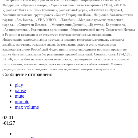
*Экстремистские и террористические организации, запрещенные в Российской
Федерации: «Правый сектор», «Украинская повстанческая армия» (УПА), «ИГИЛ»,
«Джабхат Фатх аш-Шам» (бывшая «Джабхат ан-Нусра», «Джебхат ан-Нусра»),
Коалиция исламских группировок «Хайят Тахрир аш-Шам», Национал-Большевистская
партия, «Аль-Каида», «УНА-УНСО», «Талибан», «Меджлис крымско-татарского
народа», «Свидетели Иеговы», «Мизантропик Дивижн», «Братство» Корчинского,
«Артподготовка», Религиозная организация «Управленческий центр Свидетелей Иеговы
в России» и входящие в ее структуру местные религиозные организации.
Информация, размещенная на портале, а именно: текстовые материалы, элементы
дизайна, логотипы, товарные знаки, фотографии, видео и аудио охраняются
законодательством Российской Федерации и международными нормами права и не
могут быть использованы без разрешения правообладателей. Согласно ст.ст. 1274,1275
ГК РФ, при любом использовании материалов, размещенных на портале, в том числе
цитировании, активная гиперссылка на материал является обязательной. Мнение
редакции может не совпадать с мнением отдельных авторов и колумнистов.
Сообщение отправлено
play
pause
mute
unmute
max volume
02:01
-01:27