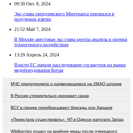
09:30
Окт. 8, 2024
Экс-глава свердловского Минтранса признался в
получении взятки
21:52
Май 7, 2024
В Москве арестован экс-глава центра анализа и оценки
техногенного воздействия
13:29
Апрель 24, 2024
Власти ЕС начали расследование госзакупок на рынке
медоборудования Китая
МЧС предупредило о надвигающемся на ХМАО шторме
В России стремительно дорожает сахар
ВСУ в панике перебрасывают бригады под Харьков
«Перестала существовать». ЧП в Одессе напугало Запад
Wildberries пошел на крайние меры после очередного