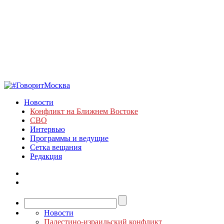
Новости
Конфликт на Ближнем Востоке
СВО
Интервью
Программы и ведущие
Сетка вещания
Редакция
Новости
Палестино-израильский конфликт