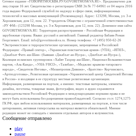
Сетевое издание «ГОВОРИТМОСКВА.РУ/GOVORITMOSKVA.RU». Предназначено для
лиц старше 16 лет. Свидетельство о регистрации СМИ Эл № 77-64961 от 04 марта 2016
года выдано Федеральной службой по надзору в сфере связи, информационных
технологий и массовых коммуникаций (Роскомнадзор). Адрес: 123298, Москва, ул. 3-я
Хорошевская, дом 12, пом. 22. Учредитель Общество с ограниченной ответственностью
«РУ ФМ» (123298 Москва, ул. 3-я Хорошевская, дом 12, пом. 22). Доменное имя сайта
GOVORITMOSKVA.RU. Территория распространения – Российская Федерация и
зарубежные страны. Языки: русский и английский. Главный редактор Бабаян Роман
Георгиевич. Email: info@govoritmoskva.ru. Номер телефона: +7 (495) 950-62-26
*Экстремистские и террористические организации, запрещенные в Российской
Федерации: «Правый сектор», «Украинская повстанческая армия» (УПА), «ИГИЛ»,
«Джабхат Фатх аш-Шам» (бывшая «Джабхат ан-Нусра», «Джебхат ан-Нусра»),
Коалиция исламских группировок «Хайят Тахрир аш-Шам», Национал-Большевистская
партия, «Аль-Каида», «УНА-УНСО», «Талибан», «Меджлис крымско-татарского
народа», «Свидетели Иеговы», «Мизантропик Дивижн», «Братство» Корчинского,
«Артподготовка», Религиозная организация «Управленческий центр Свидетелей Иеговы
в России» и входящие в ее структуру местные религиозные организации.
Информация, размещенная на портале, а именно: текстовые материалы, элементы
дизайна, логотипы, товарные знаки, фотографии, видео и аудио охраняются
законодательством Российской Федерации и международными нормами права и не
могут быть использованы без разрешения правообладателей. Согласно ст.ст. 1274,1275
ГК РФ, при любом использовании материалов, размещенных на портале, в том числе
цитировании, активная гиперссылка на материал является обязательной. Мнение
редакции может не совпадать с мнением отдельных авторов и колумнистов.
Сообщение отправлено
play
pause