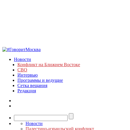
Новости
Конфликт на Ближнем Востоке
СВО
Интервью
Программы и ведущие
Сетка вещания
Редакция
Новости
Палестино-израильский конфликт