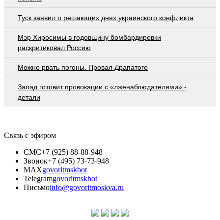
Туск заявил о решающих днях украинского конфликта
Мэр Хиросимы в годовщину бомбардировки
раскритиковал Россию
Можно рвать погоны. Провал Драпатого
Запад готовит провокации с «лженаблюдателями» -
детали
Связь с эфиром
СМС
+7 (925) 88-88-948
Звонок
+7 (495) 73-73-948
MAX
govoritmskbot
Telegram
govoritmskbot
Письмо
info@govoritmoskva.ru