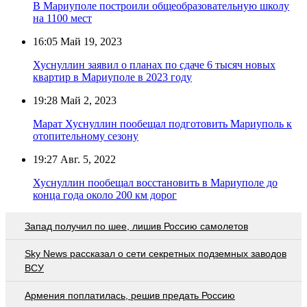
В Мариуполе построили общеобразовательную школу
на 1100 мест
16:05
Май 19, 2023
Хуснуллин заявил о планах по сдаче 6 тысяч новых
квартир в Мариуполе в 2023 году
19:28
Май 2, 2023
Марат Хуснуллин пообещал подготовить Мариуполь к
отопительному сезону
19:27
Авг. 5, 2022
Хуснуллин пообещал восстановить в Мариуполе до
конца года около 200 км дорог
Запад получил по шее, лишив Россию самолетов
Sky News рассказал о сети секретных подземных заводов
ВСУ
Армения поплатилась, решив предать Россию