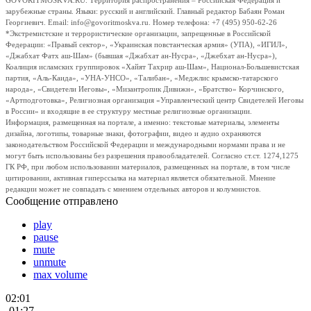
GOVORITMOSKVA.RU. Территория распространения – Российская Федерация и
зарубежные страны. Языки: русский и английский. Главный редактор Бабаян Роман
Георгиевич. Email: info@govoritmoskva.ru. Номер телефона: +7 (495) 950-62-26
*Экстремистские и террористические организации, запрещенные в Российской
Федерации: «Правый сектор», «Украинская повстанческая армия» (УПА), «ИГИЛ»,
«Джабхат Фатх аш-Шам» (бывшая «Джабхат ан-Нусра», «Джебхат ан-Нусра»),
Коалиция исламских группировок «Хайят Тахрир аш-Шам», Национал-Большевистская
партия, «Аль-Каида», «УНА-УНСО», «Талибан», «Меджлис крымско-татарского
народа», «Свидетели Иеговы», «Мизантропик Дивижн», «Братство» Корчинского,
«Артподготовка», Религиозная организация «Управленческий центр Свидетелей Иеговы
в России» и входящие в ее структуру местные религиозные организации.
Информация, размещенная на портале, а именно: текстовые материалы, элементы
дизайна, логотипы, товарные знаки, фотографии, видео и аудио охраняются
законодательством Российской Федерации и международными нормами права и не
могут быть использованы без разрешения правообладателей. Согласно ст.ст. 1274,1275
ГК РФ, при любом использовании материалов, размещенных на портале, в том числе
цитировании, активная гиперссылка на материал является обязательной. Мнение
редакции может не совпадать с мнением отдельных авторов и колумнистов.
Сообщение отправлено
play
pause
mute
unmute
max volume
02:01
-01:27