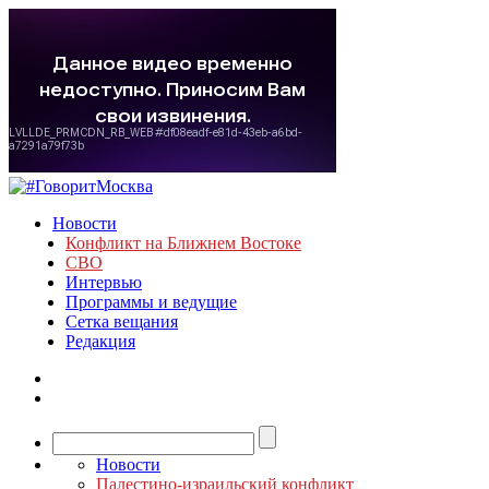
Новости
Конфликт на Ближнем Востоке
СВО
Интервью
Программы и ведущие
Сетка вещания
Редакция
Новости
Палестино-израильский конфликт