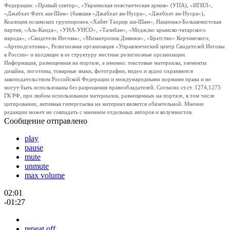
Федерации: «Правый сектор», «Украинская повстанческая армия» (УПА), «ИГИЛ»,
«Джабхат Фатх аш-Шам» (бывшая «Джабхат ан-Нусра», «Джебхат ан-Нусра»),
Коалиция исламских группировок «Хайят Тахрир аш-Шам», Национал-Большевистская
партия, «Аль-Каида», «УНА-УНСО», «Талибан», «Меджлис крымско-татарского
народа», «Свидетели Иеговы», «Мизантропик Дивижн», «Братство» Корчинского,
«Артподготовка», Религиозная организация «Управленческий центр Свидетелей Иеговы
в России» и входящие в ее структуру местные религиозные организации.
Информация, размещенная на портале, а именно: текстовые материалы, элементы
дизайна, логотипы, товарные знаки, фотографии, видео и аудио охраняются
законодательством Российской Федерации и международными нормами права и не
могут быть использованы без разрешения правообладателей. Согласно ст.ст. 1274,1275
ГК РФ, при любом использовании материалов, размещенных на портале, в том числе
цитировании, активная гиперссылка на материал является обязательной. Мнение
редакции может не совпадать с мнением отдельных авторов и колумнистов.
Сообщение отправлено
play
pause
mute
unmute
max volume
02:01
-01:27
repeat off