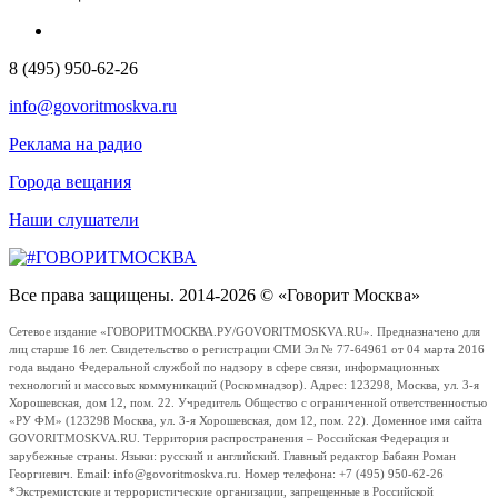
8 (495) 950-62-26
info@govoritmoskva.ru
Реклама на радио
Города вещания
Наши слушатели
Все права защищены. 2014-2026 © «Говорит Москва»
Сетевое издание «ГОВОРИТМОСКВА.РУ/GOVORITMOSKVA.RU». Предназначено для
лиц старше 16 лет. Свидетельство о регистрации СМИ Эл № 77-64961 от 04 марта 2016
года выдано Федеральной службой по надзору в сфере связи, информационных
технологий и массовых коммуникаций (Роскомнадзор). Адрес: 123298, Москва, ул. 3-я
Хорошевская, дом 12, пом. 22. Учредитель Общество с ограниченной ответственностью
«РУ ФМ» (123298 Москва, ул. 3-я Хорошевская, дом 12, пом. 22). Доменное имя сайта
GOVORITMOSKVA.RU. Территория распространения – Российская Федерация и
зарубежные страны. Языки: русский и английский. Главный редактор Бабаян Роман
Георгиевич. Email: info@govoritmoskva.ru. Номер телефона: +7 (495) 950-62-26
*Экстремистские и террористические организации, запрещенные в Российской