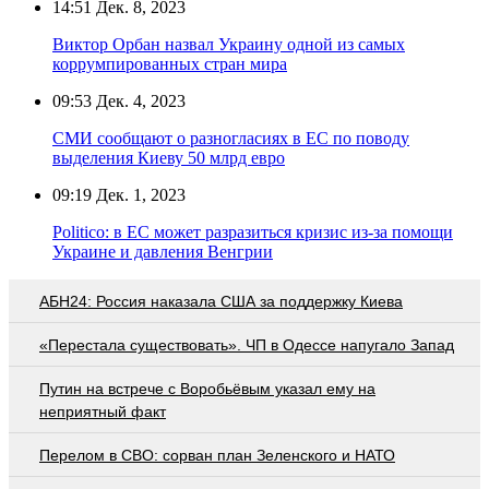
14:51
Дек. 8, 2023
Виктор Орбан назвал Украину одной из самых
коррумпированных стран мира
09:53
Дек. 4, 2023
СМИ сообщают о разногласиях в ЕС по поводу
выделения Киеву 50 млрд евро
09:19
Дек. 1, 2023
Politico: в ЕС может разразиться кризис из-за помощи
Украине и давления Венгрии
АБН24: Россия наказала США за поддержку Киева
«Перестала существовать». ЧП в Одессе напугало Запад
Путин на встрече с Воробьёвым указал ему на
неприятный факт
Перелом в СВО: сорван план Зеленского и НАТО