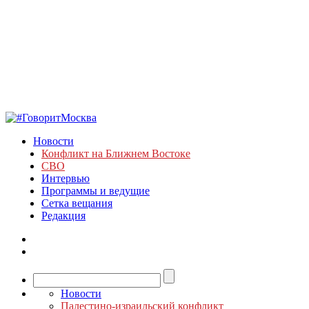
Новости
Конфликт на Ближнем Востоке
СВО
Интервью
Программы и ведущие
Сетка вещания
Редакция
Новости
Палестино-израильский конфликт