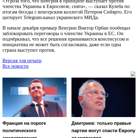
«Угроза того, что Венгрия в принципе выступает против
членства Украины в Евросоюзе, снята», — сказал Кулеба по
итогам беседы с венгерским коллегой Петером Сийярто. Его
цитирует Telegram-канал украинского МИДа.
В начале декабря премьер Венгрии Виктор Орбан пообещал
заблокировать переговоры о членстве Украины в ЕС. Он
подчёркивал, что все решения принимаются консенсусом и
инициатива не может быть согласована, даже если одна
страна выступит против.
Версия для печати
Все новости
Франция на пороге
Дмитриев: только правые
политического
партии могут спасти Европу
землетрясения
от мигрантов