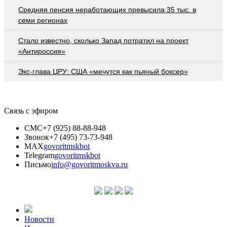
Средняя пенсия неработающих превысила 35 тыс. в
семи регионах
Стало известно, сколько Запад потратил на проект
«Антироссия»
Экс-глава ЦРУ: США «мечутся как пьяный боксер»
Связь с эфиром
СМС
+7 (925) 88-88-948
Звонок
+7 (495) 73-73-948
MAX
govoritmskbot
Telegram
govoritmskbot
Письмо
info@govoritmoskva.ru
Новости