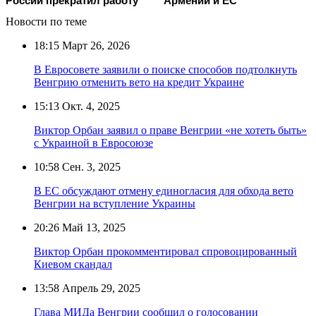
России прекратил работу
Армении и ЕС
Новости по теме
18:15
Март 26, 2026
В Евросовете заявили о поиске способов подтолкнуть
Венгрию отменить вето на кредит Украине
15:13
Окт. 4, 2025
Виктор Орбан заявил о праве Венгрии «не хотеть быть»
с Украиной в Евросоюзе
10:58
Сен. 3, 2025
В ЕС обсуждают отмену единогласия для обхода вето
Венгрии на вступление Украины
20:26
Май 13, 2025
Виктор Орбан прокомментировал спровоцированный
Киевом скандал
13:58
Апрель 29, 2025
Глава МИДа Венгрии сообщил о голосовании