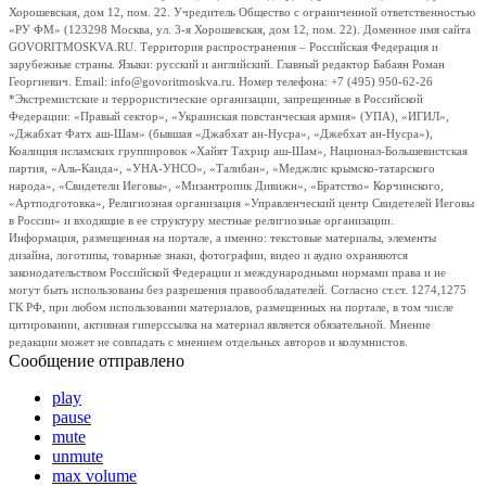
Хорошевская, дом 12, пом. 22. Учредитель Общество с ограниченной ответственностью
«РУ ФМ» (123298 Москва, ул. 3-я Хорошевская, дом 12, пом. 22). Доменное имя сайта
GOVORITMOSKVA.RU. Территория распространения – Российская Федерация и
зарубежные страны. Языки: русский и английский. Главный редактор Бабаян Роман
Георгиевич. Email: info@govoritmoskva.ru. Номер телефона: +7 (495) 950-62-26
*Экстремистские и террористические организации, запрещенные в Российской
Федерации: «Правый сектор», «Украинская повстанческая армия» (УПА), «ИГИЛ»,
«Джабхат Фатх аш-Шам» (бывшая «Джабхат ан-Нусра», «Джебхат ан-Нусра»),
Коалиция исламских группировок «Хайят Тахрир аш-Шам», Национал-Большевистская
партия, «Аль-Каида», «УНА-УНСО», «Талибан», «Меджлис крымско-татарского
народа», «Свидетели Иеговы», «Мизантропик Дивижн», «Братство» Корчинского,
«Артподготовка», Религиозная организация «Управленческий центр Свидетелей Иеговы
в России» и входящие в ее структуру местные религиозные организации.
Информация, размещенная на портале, а именно: текстовые материалы, элементы
дизайна, логотипы, товарные знаки, фотографии, видео и аудио охраняются
законодательством Российской Федерации и международными нормами права и не
могут быть использованы без разрешения правообладателей. Согласно ст.ст. 1274,1275
ГК РФ, при любом использовании материалов, размещенных на портале, в том числе
цитировании, активная гиперссылка на материал является обязательной. Мнение
редакции может не совпадать с мнением отдельных авторов и колумнистов.
Сообщение отправлено
play
pause
mute
unmute
max volume