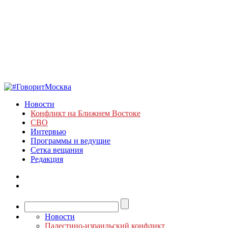
Новости
Конфликт на Ближнем Востоке
СВО
Интервью
Программы и ведущие
Сетка вещания
Редакция
Новости
Палестино-израильский конфликт