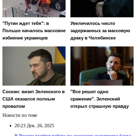
"Путин ждет тебя": в
Увеличилось число
Польше началось массовое
задержанных за массовую
избиение украинцев
драку в Челябинске
Соскин: визит Зеленского в
"Все решит одно
США оказался полным
сражение". Зеленский
провалом
открыл страшную правду
Новости по теме
20:23
Дек. 26, 2025
В России ведётся работа по созданию исламского банка