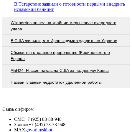
В Татарстане заявили о готовности первыми внедрить
исламский банкинг
Wildberries пошел на крайние меры после очередного
удара
В США заявили, что Иран задумал ударить по Украине
Сбывается страшное пророчество Жириновского о
Европе
АБН24: Россия наказала США за поддержку Киева
Назван главный недостаток удалённой работы
Связь с эфиром
СМС
+7 (925) 88-88-948
Звонок
+7 (495) 73-73-948
MAX
govoritmskbot