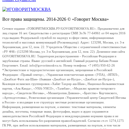
Все права защищены. 2014-2026 © «Говорит Москва»
Сетевое издание «ГОВОРИТМОСКВА.РУ/GOVORITMOSKVA.RU». Предназначено для
лиц старше 16 лет. Свидетельство о регистрации СМИ Эл № 77-64961 от 04 марта 2016
года выдано Федеральной службой по надзору в сфере связи, информационных
технологий и массовых коммуникаций (Роскомнадзор). Адрес: 123298, Москва, ул. 3-я
Хорошевская, дом 12, пом. 22. Учредитель Общество с ограниченной ответственностью
«РУ ФМ» (123298 Москва, ул. 3-я Хорошевская, дом 12, пом. 22). Доменное имя сайта
GOVORITMOSKVA.RU. Территория распространения – Российская Федерация и
зарубежные страны. Языки: русский и английский. Главный редактор Бабаян Роман
Георгиевич. Email: info@govoritmoskva.ru. Номер телефона: +7 (495) 950-62-26
*Экстремистские и террористические организации, запрещенные в Российской
Федерации: «Правый сектор», «Украинская повстанческая армия» (УПА), «ИГИЛ»,
«Джабхат Фатх аш-Шам» (бывшая «Джабхат ан-Нусра», «Джебхат ан-Нусра»),
Коалиция исламских группировок «Хайят Тахрир аш-Шам», Национал-Большевистская
партия, «Аль-Каида», «УНА-УНСО», «Талибан», «Меджлис крымско-татарского
народа», «Свидетели Иеговы», «Мизантропик Дивижн», «Братство» Корчинского,
«Артподготовка», Религиозная организация «Управленческий центр Свидетелей Иеговы
в России» и входящие в ее структуру местные религиозные организации.
Информация, размещенная на портале, а именно: текстовые материалы, элементы
дизайна, логотипы, товарные знаки, фотографии, видео и аудио охраняются
законодательством Российской Федерации и международными нормами права и не
могут быть использованы без разрешения правообладателей. Согласно ст.ст. 1274,1275
ГК РФ, при любом использовании материалов, размещенных на портале, в том числе