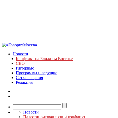
Новости
Конфликт на Ближнем Востоке
СВО
Интервью
Программы и ведущие
Сетка вещания
Редакция
Новости
Палестино-израильский конфликт