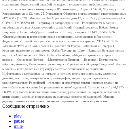
года выдано Федеральной службой по надзору в сфере связи, информационных
технологий и массовых коммуникаций (Роскомнадзор). Адрес: 123298, Москва, ул. 3-я
Хорошевская, дом 12, пом. 22. Учредитель Общество с ограниченной ответственностью
«РУ ФМ» (123298 Москва, ул. 3-я Хорошевская, дом 12, пом. 22). Доменное имя сайта
GOVORITMOSKVA.RU. Территория распространения – Российская Федерация и
зарубежные страны. Языки: русский и английский. Главный редактор Бабаян Роман
Георгиевич. Email: info@govoritmoskva.ru. Номер телефона: +7 (495) 950-62-26
*Экстремистские и террористические организации, запрещенные в Российской
Федерации: «Правый сектор», «Украинская повстанческая армия» (УПА), «ИГИЛ»,
«Джабхат Фатх аш-Шам» (бывшая «Джабхат ан-Нусра», «Джебхат ан-Нусра»),
Коалиция исламских группировок «Хайят Тахрир аш-Шам», Национал-Большевистская
партия, «Аль-Каида», «УНА-УНСО», «Талибан», «Меджлис крымско-татарского
народа», «Свидетели Иеговы», «Мизантропик Дивижн», «Братство» Корчинского,
«Артподготовка», Религиозная организация «Управленческий центр Свидетелей Иеговы
в России» и входящие в ее структуру местные религиозные организации.
Информация, размещенная на портале, а именно: текстовые материалы, элементы
дизайна, логотипы, товарные знаки, фотографии, видео и аудио охраняются
законодательством Российской Федерации и международными нормами права и не
могут быть использованы без разрешения правообладателей. Согласно ст.ст. 1274,1275
ГК РФ, при любом использовании материалов, размещенных на портале, в том числе
цитировании, активная гиперссылка на материал является обязательной. Мнение
редакции может не совпадать с мнением отдельных авторов и колумнистов.
Сообщение отправлено
play
pause
mute