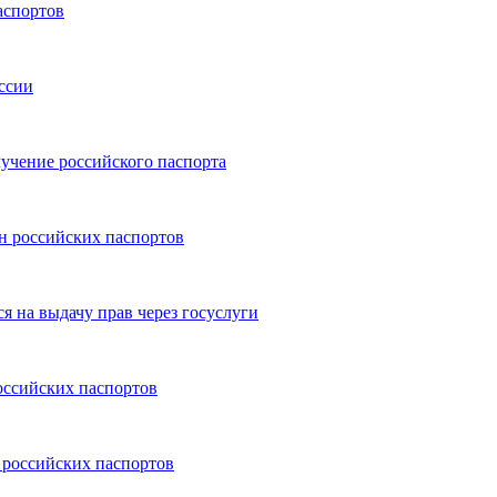
аспортов
ссии
учение российского паспорта
н российских паспортов
 на выдачу прав через госуслуги
оссийских паспортов
 российских паспортов