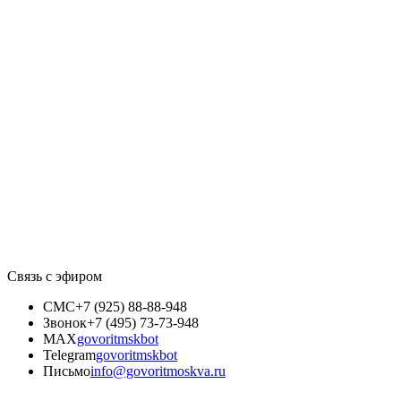
Связь с эфиром
СМС
+7 (925) 88-88-948
Звонок
+7 (495) 73-73-948
MAX
govoritmskbot
Telegram
govoritmskbot
Письмо
info@govoritmoskva.ru