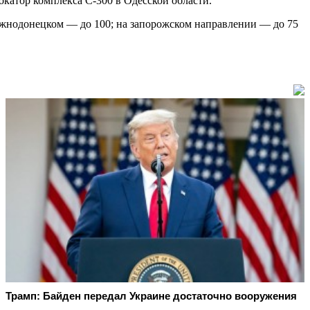
катор комплекса С-300 в Одесской области.
южнодонецком — до 100; на запорожском направлении — до 75
Трамп: Байден передал Украине достаточно вооружения