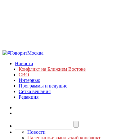
Новости
Конфликт на Ближнем Востоке
СВО
Интервью
Программы и ведущие
Сетка вещания
Редакция
Новости
Палестино-израильский конфликт