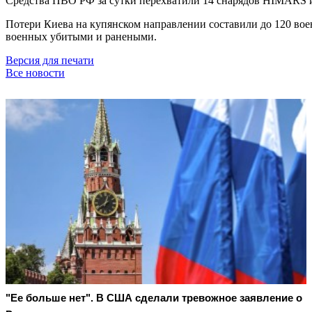
Средства ПВО РФ за сутки перехватили 14 снарядов HIMARS и 
Потери Киева на купянском направлении составили до 120 вое
военных убитыми и ранеными.
Версия для печати
Все новости
"Ее больше нет". В США сделали тревожное заявление о