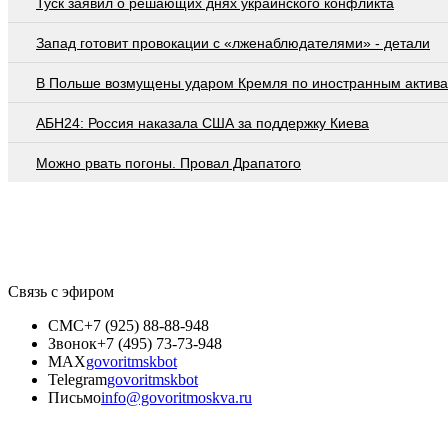
Туск заявил о решающих днях украинского конфликта
Запад готовит провокации с «лженаблюдателями» - детали
В Польше возмущены ударом Кремля по иностранным актив
АБН24: Россия наказала США за поддержку Киева
Можно рвать погоны. Провал Драпатого
Связь с эфиром
СМС
+7 (925) 88-88-948
Звонок
+7 (495) 73-73-948
MAX
govoritmskbot
Telegram
govoritmskbot
Письмо
info@govoritmoskva.ru