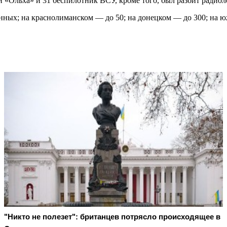
«Ольха» и 31 беспилотник ВСУ, кроме того, был разбит радиоло
нных; на краснолиманском — до 50; на донецком — до 300; на 
"Никто не полезет": британцев потрясло происходящее в