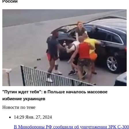
России
"Путин ждет тебя": в Польше началось массовое
избиение украинцев
Новости по теме
14:29
Янв. 27, 2024
В Минобороны РФ сообщили об уничтожении ЗРК С-300 