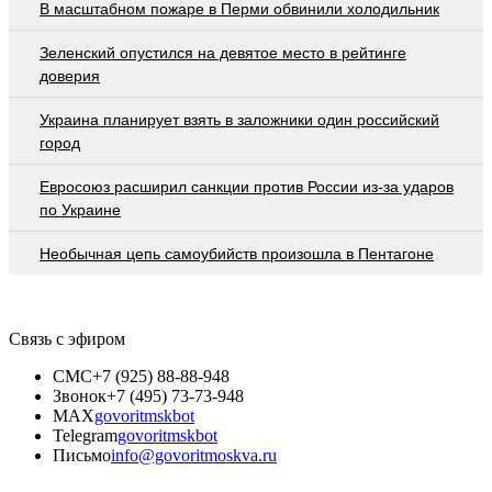
В масштабном пожаре в Перми обвинили холодильник
Зеленский опустился на девятое место в рейтинге
доверия
Украина планирует взять в заложники один российский
город
Евросоюз расширил санкции против России из-за ударов
по Украине
Необычная цепь самоубийств произошла в Пентагоне
Связь с эфиром
СМС
+7 (925) 88-88-948
Звонок
+7 (495) 73-73-948
MAX
govoritmskbot
Telegram
govoritmskbot
Письмо
info@govoritmoskva.ru