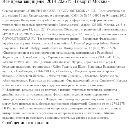
Все права защищены. 2014-2026 © «Говорит Москва»
Сетевое издание «ГОВОРИТМОСКВА.РУ/GOVORITMOSKVA.RU». Предназначено для
лиц старше 16 лет. Свидетельство о регистрации СМИ Эл № 77-64961 от 04 марта 2016
года выдано Федеральной службой по надзору в сфере связи, информационных
технологий и массовых коммуникаций (Роскомнадзор). Адрес: 123298, Москва, ул. 3-я
Хорошевская, дом 12, пом. 22. Учредитель Общество с ограниченной ответственностью
«РУ ФМ» (123298 Москва, ул. 3-я Хорошевская, дом 12, пом. 22). Доменное имя сайта
GOVORITMOSKVA.RU. Территория распространения – Российская Федерация и
зарубежные страны. Языки: русский и английский. Главный редактор Бабаян Роман
Георгиевич. Email: info@govoritmoskva.ru. Номер телефона: +7 (495) 950-62-26
*Экстремистские и террористические организации, запрещенные в Российской
Федерации: «Правый сектор», «Украинская повстанческая армия» (УПА), «ИГИЛ»,
«Джабхат Фатх аш-Шам» (бывшая «Джабхат ан-Нусра», «Джебхат ан-Нусра»),
Коалиция исламских группировок «Хайят Тахрир аш-Шам», Национал-Большевистская
партия, «Аль-Каида», «УНА-УНСО», «Талибан», «Меджлис крымско-татарского
народа», «Свидетели Иеговы», «Мизантропик Дивижн», «Братство» Корчинского,
«Артподготовка», Религиозная организация «Управленческий центр Свидетелей Иеговы
в России» и входящие в ее структуру местные религиозные организации.
Информация, размещенная на портале, а именно: текстовые материалы, элементы
дизайна, логотипы, товарные знаки, фотографии, видео и аудио охраняются
законодательством Российской Федерации и международными нормами права и не
могут быть использованы без разрешения правообладателей. Согласно ст.ст. 1274,1275
ГК РФ, при любом использовании материалов, размещенных на портале, в том числе
цитировании, активная гиперссылка на материал является обязательной. Мнение
редакции может не совпадать с мнением отдельных авторов и колумнистов.
Сообщение отправлено