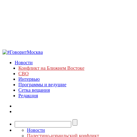
Новости
Конфликт на Ближнем Востоке
СВО
Интервью
Программы и ведущие
Сетка вещания
Редакция
Новости
Палестино-израильский конфликт