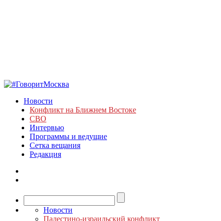
Новости
Конфликт на Ближнем Востоке
СВО
Интервью
Программы и ведущие
Сетка вещания
Редакция
Новости
Палестино-израильский конфликт