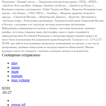
Федерации: «Правый сектор», «Украинская повстанческая армия» (УПА), «ИГИЛ»,
«Джабхат Фатх аш-Шам» (бывшая «Джабхат ан-Нусра», «Джебхат ан-Нусра»),
Коалиция исламских группировок «Хайят Тахрир аш-Шам», Национал-Большевистская
партия, «Аль-Каида», «УНА-УНСО», «Талибан», «Меджлис крымско-татарского
народа», «Свидетели Иеговы», «Мизантропик Дивижн», «Братство» Корчинского,
«Артподготовка», Религиозная организация «Управленческий центр Свидетелей Иеговы
в России» и входящие в ее структуру местные религиозные организации.
Информация, размещенная на портале, а именно: текстовые материалы, элементы
дизайна, логотипы, товарные знаки, фотографии, видео и аудио охраняются
законодательством Российской Федерации и международными нормами права и не
могут быть использованы без разрешения правообладателей. Согласно ст.ст. 1274,1275
ГК РФ, при любом использовании материалов, размещенных на портале, в том числе
цитировании, активная гиперссылка на материал является обязательной. Мнение
редакции может не совпадать с мнением отдельных авторов и колумнистов.
Сообщение отправлено
play
pause
mute
unmute
max volume
02:01
-01:27
repeat off