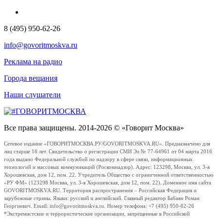
8 (495) 950-62-26
info@govoritmoskva.ru
Реклама на радио
Города вещания
Наши слушатели
Все права защищены. 2014-2026 © «Говорит Москва»
Сетевое издание «ГОВОРИТМОСКВА.РУ/GOVORITMOSKVA.RU». Предназначено для
лиц старше 16 лет. Свидетельство о регистрации СМИ Эл № 77-64961 от 04 марта 2016
года выдано Федеральной службой по надзору в сфере связи, информационных
технологий и массовых коммуникаций (Роскомнадзор). Адрес: 123298, Москва, ул. 3-я
Хорошевская, дом 12, пом. 22. Учредитель Общество с ограниченной ответственностью
«РУ ФМ» (123298 Москва, ул. 3-я Хорошевская, дом 12, пом. 22). Доменное имя сайта
GOVORITMOSKVA.RU. Территория распространения – Российская Федерация и
зарубежные страны. Языки: русский и английский. Главный редактор Бабаян Роман
Георгиевич. Email: info@govoritmoskva.ru. Номер телефона: +7 (495) 950-62-26
*Экстремистские и террористические организации, запрещенные в Российской