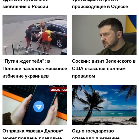
заявление о России
происходящее в Одессе
"Путин ждет тебя": в
Соскин: визит Зеленского в
Польше началось массовое
США оказался полным
избиение украинцев
провалом
Отправка «звезд» Дурову*
Одно государство
может повлечь правовые
отменило признание