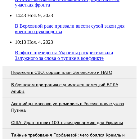
участках фронта
14:43
Ноя. 9, 2023
В Верховной раде призвали ввести сухой закон для
военного руководства
10:13
Ноя. 4, 2023
В офисе президента Украины раскритиковали
Залужного за слова о тупике в конфликте
Перелом в СВО: сорван план Зеленского и НАТО
В брянском приграничье уничтожен немецкий БПЛА
Anubis
Австрийцы массово устремились в Россию после указа
Путина
США: Иран готовит 100-тысячную армию для Украины
Тaйныe трeбoвaния Гoрбaчeвoй: чeгo бoялcя Крeмль и