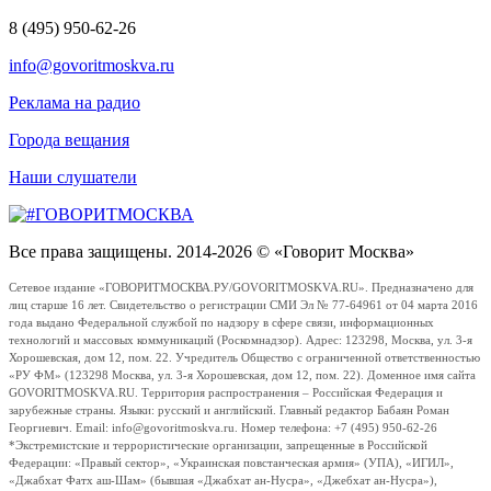
8 (495) 950-62-26
info@govoritmoskva.ru
Реклама на радио
Города вещания
Наши слушатели
Все права защищены. 2014-2026 © «Говорит Москва»
Сетевое издание «ГОВОРИТМОСКВА.РУ/GOVORITMOSKVA.RU». Предназначено для
лиц старше 16 лет. Свидетельство о регистрации СМИ Эл № 77-64961 от 04 марта 2016
года выдано Федеральной службой по надзору в сфере связи, информационных
технологий и массовых коммуникаций (Роскомнадзор). Адрес: 123298, Москва, ул. 3-я
Хорошевская, дом 12, пом. 22. Учредитель Общество с ограниченной ответственностью
«РУ ФМ» (123298 Москва, ул. 3-я Хорошевская, дом 12, пом. 22). Доменное имя сайта
GOVORITMOSKVA.RU. Территория распространения – Российская Федерация и
зарубежные страны. Языки: русский и английский. Главный редактор Бабаян Роман
Георгиевич. Email: info@govoritmoskva.ru. Номер телефона: +7 (495) 950-62-26
*Экстремистские и террористические организации, запрещенные в Российской
Федерации: «Правый сектор», «Украинская повстанческая армия» (УПА), «ИГИЛ»,
«Джабхат Фатх аш-Шам» (бывшая «Джабхат ан-Нусра», «Джебхат ан-Нусра»),