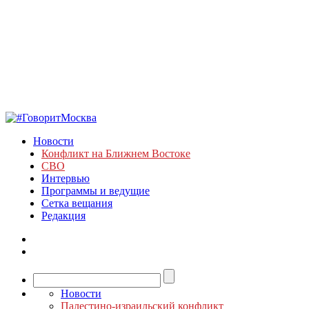
Новости
Конфликт на Ближнем Востоке
СВО
Интервью
Программы и ведущие
Сетка вещания
Редакция
Новости
Палестино-израильский конфликт