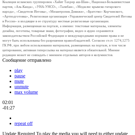
Коалиция исламских группировок «Хайят Тахрир аш-Шам», Национал-Большевистская
партия, «Аль-Каида», «УНА-УНСО», «Талибан», «Меджлис крымско-татарского
народа», «Свидетели Иеговы», «Мизантропик Дивижн», «Братство» Корчинского,
«Артподготовка», Религиозная организация «Управленческий центр Свидетелей Иеговы
в России» и входящие в ее структуру местные религиозные организации.
Информация, размещенная на портале, а именно: текстовые материалы, элементы
дизайна, логотипы, товарные знаки, фотографии, видео и аудио охраняются
законодательством Российской Федерации и международными нормами права и не
могут быть использованы без разрешения правообладателей. Согласно ст.ст. 1274,1275
ГК РФ, при любом использовании материалов, размещенных на портале, в том числе
цитировании, активная гиперссылка на материал является обязательной. Мнение
редакции может не совпадать с мнением отдельных авторов и колумнистов.
Сообщение отправлено
play
pause
mute
unmute
max volume
02:01
-01:27
repeat off
Update Required
To play the media you will need to either update