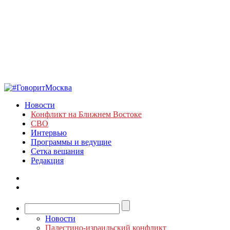
Новости
Конфликт на Ближнем Востоке
СВО
Интервью
Программы и ведущие
Сетка вещания
Редакция
Новости
Палестино-израильский конфликт