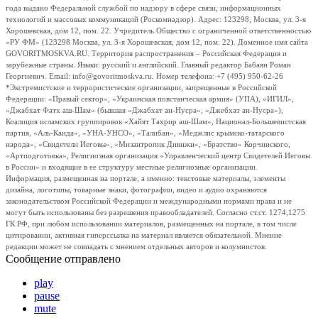
года выдано Федеральной службой по надзору в сфере связи, информационных
технологий и массовых коммуникаций (Роскомнадзор). Адрес: 123298, Москва, ул. 3-я
Хорошевская, дом 12, пом. 22. Учредитель Общество с ограниченной ответственностью
«РУ ФМ» (123298 Москва, ул. 3-я Хорошевская, дом 12, пом. 22). Доменное имя сайта
GOVORITMOSKVA.RU. Территория распространения – Российская Федерация и
зарубежные страны. Языки: русский и английский. Главный редактор Бабаян Роман
Георгиевич. Email: info@govoritmoskva.ru. Номер телефона: +7 (495) 950-62-26
*Экстремистские и террористические организации, запрещенные в Российской
Федерации: «Правый сектор», «Украинская повстанческая армия» (УПА), «ИГИЛ»,
«Джабхат Фатх аш-Шам» (бывшая «Джабхат ан-Нусра», «Джебхат ан-Нусра»),
Коалиция исламских группировок «Хайят Тахрир аш-Шам», Национал-Большевистская
партия, «Аль-Каида», «УНА-УНСО», «Талибан», «Меджлис крымско-татарского
народа», «Свидетели Иеговы», «Мизантропик Дивижн», «Братство» Корчинского,
«Артподготовка», Религиозная организация «Управленческий центр Свидетелей Иеговы
в России» и входящие в ее структуру местные религиозные организации.
Информация, размещенная на портале, а именно: текстовые материалы, элементы
дизайна, логотипы, товарные знаки, фотографии, видео и аудио охраняются
законодательством Российской Федерации и международными нормами права и не
могут быть использованы без разрешения правообладателей. Согласно ст.ст. 1274,1275
ГК РФ, при любом использовании материалов, размещенных на портале, в том числе
цитировании, активная гиперссылка на материал является обязательной. Мнение
редакции может не совпадать с мнением отдельных авторов и колумнистов.
Сообщение отправлено
play
pause
mute