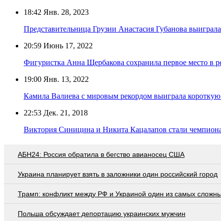
18:42
Янв. 28, 2023
Представительница Грузии Анастасия Губанова выиграл
20:59
Июнь 17, 2022
Фигуристка Анна Щербакова сохранила первое место в р
19:00
Янв. 13, 2022
Камила Валиева с мировым рекордом выиграла коротку
22:53
Дек. 21, 2018
Виктория Синицина и Никита Кацалапов стали чемпиона
АБН24: Россия обратила в бегство авианосец США
Украина планирует взять в заложники один российский город
Трамп: конфликт между РФ и Украиной один из самых сложн
Польша обсуждает депортацию украинских мужчин