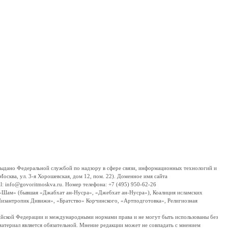
дано Федеральной службой по надзору в сфере связи, информационных технологий и
сква, ул. 3-я Хорошевская, дом 12, пом. 22). Доменное имя сайта
 info@govoritmoskva.ru. Номер телефона: +7 (495) 950-62-26
ш-Шам» (бывшая «Джабхат ан-Нусра», «Джебхат ан-Нусра»), Коалиция исламских
изантропик Дивижн», «Братство» Корчинского, «Артподготовка», Религиозная
ссийской Федерации и международными нормами права и не могут быть использованы без
материал является обязательной. Мнение редакции может не совпадать с мнением