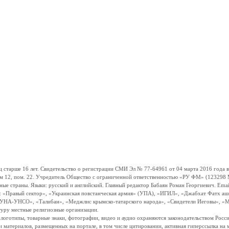
ше 16 лет. Свидетельство о регистрации СМИ Эл № 77-64961 от 04 марта 2016 года вы
ом 12, пом. 22. Учредитель Общество с ограниченной ответственностью «РУ ФМ» (123298 Мо
траны. Языки: русский и английский. Главный редактор Бабаян Роман Георгиевич. Email:
и: «Правый сектор», «Украинская повстанческая армия» (УПА), «ИГИЛ», «Джабхат Фатх а
«УНА-УНСО», «Талибан», «Меджлис крымско-татарского народа», «Свидетели Иеговы», «М
туру местные религиозные организации.
, логотипы, товарные знаки, фотографии, видео и аудио охраняются законодательством Ро
и материалов, размещенных на портале, в том числе цитировании, активная гиперссылка на 