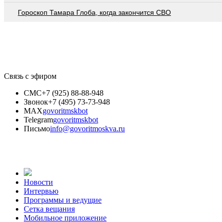
Гороскоп Тамара Глоба, когда закончится СВО
Связь с эфиром
СМС
+7 (925) 88-88-948
Звонок
+7 (495) 73-73-948
MAX
govoritmskbot
Telegram
govoritmskbot
Письмо
info@govoritmoskva.ru
Новости
Интервью
Программы и ведущие
Сетка вещания
Мобильное приложение