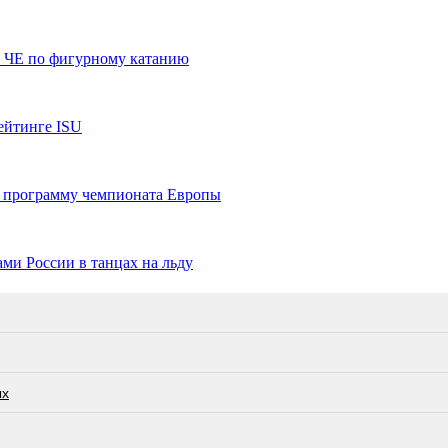
а ЧЕ по фигурному катанию
ейтинге ISU
ю программу чемпионата Европы
ми России в танцах на льду
ых