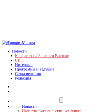
Новости
Конфликт на Ближнем Востоке
СВО
Интервью
Программы и ведущие
Сетка вещания
Редакция
Новости
Палестино-израильский конфликт