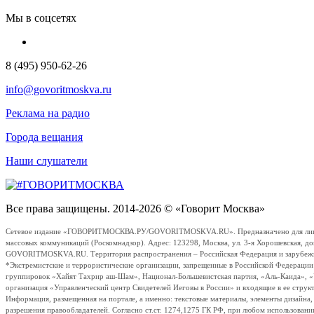
Мы в соцсетях
8 (495) 950-62-26
info@govoritmoskva.ru
Реклама на радио
Города вещания
Наши слушатели
Все права защищены. 2014-2026 © «Говорит Москва»
Сетевое издание «ГОВОРИТМОСКВА.РУ/GOVORITMOSKVA.RU». Предназначено для лиц стар
массовых коммуникаций (Роскомнадзор). Адрес: 123298, Москва, ул. 3-я Хорошевская, д
GOVORITMOSKVA.RU. Территория распространения – Российская Федерация и зарубежные с
*Экстремистские и террористические организации, запрещенные в Российской Федераци
группировок «Хайят Тахрир аш-Шам», Национал-Большевистская партия, «Аль-Каида», 
организация «Управленческий центр Свидетелей Иеговы в России» и входящие в ее струк
Информация, размещенная на портале, а именно: текстовые материалы, элементы дизайна
разрешения правообладателей. Согласно ст.ст. 1274,1275 ГК РФ, при любом использовани