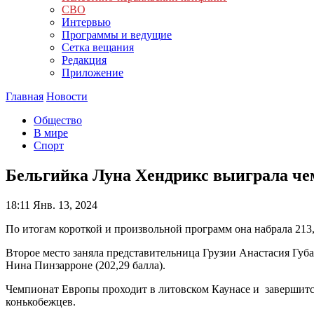
СВО
Интервью
Программы и ведущие
Сетка вещания
Редакция
Приложение
Главная
Новости
Общество
В мире
Спорт
Бельгийка Луна Хендрикс выиграла че
18:11
Янв. 13, 2024
По итогам короткой и произвольной программ она набрала 213,
Второе место заняла представительница Грузии Анастасия Губан
Нина Пинзарроне (202,29 балла).
Чемпионат Европы проходит в литовском Каунасе и завершитс
конькобежцев.