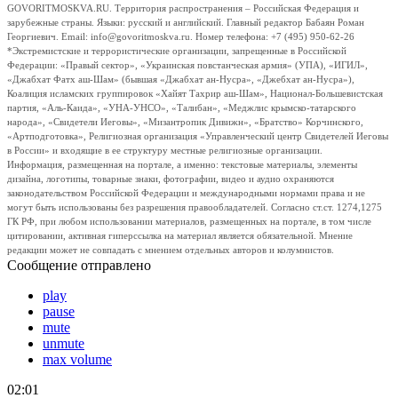
GOVORITMOSKVA.RU. Территория распространения – Российская Федерация и
зарубежные страны. Языки: русский и английский. Главный редактор Бабаян Роман
Георгиевич. Email: info@govoritmoskva.ru. Номер телефона: +7 (495) 950-62-26
*Экстремистские и террористические организации, запрещенные в Российской
Федерации: «Правый сектор», «Украинская повстанческая армия» (УПА), «ИГИЛ»,
«Джабхат Фатх аш-Шам» (бывшая «Джабхат ан-Нусра», «Джебхат ан-Нусра»),
Коалиция исламских группировок «Хайят Тахрир аш-Шам», Национал-Большевистская
партия, «Аль-Каида», «УНА-УНСО», «Талибан», «Меджлис крымско-татарского
народа», «Свидетели Иеговы», «Мизантропик Дивижн», «Братство» Корчинского,
«Артподготовка», Религиозная организация «Управленческий центр Свидетелей Иеговы
в России» и входящие в ее структуру местные религиозные организации.
Информация, размещенная на портале, а именно: текстовые материалы, элементы
дизайна, логотипы, товарные знаки, фотографии, видео и аудио охраняются
законодательством Российской Федерации и международными нормами права и не
могут быть использованы без разрешения правообладателей. Согласно ст.ст. 1274,1275
ГК РФ, при любом использовании материалов, размещенных на портале, в том числе
цитировании, активная гиперссылка на материал является обязательной. Мнение
редакции может не совпадать с мнением отдельных авторов и колумнистов.
Сообщение отправлено
play
pause
mute
unmute
max volume
02:01