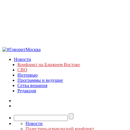
Новости
Конфликт на Ближнем Востоке
СВО
Интервью
Программы и ведущие
Сетка вещания
Редакция
Новости
Палестино-израильский конфликт