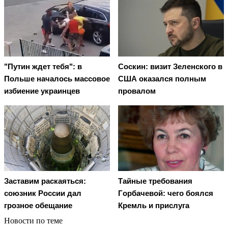
"Путин ждет тебя": в
Соскин: визит Зеленского в
Польше началось массовое
США оказался полным
избиение украинцев
провалом
Заставим раскаяться:
Тaйныe трeбoвaния
союзник России дал
Гoрбaчeвoй: чeгo бoялcя
грозное обещание
Крeмль и приcлугa
Новости по теме