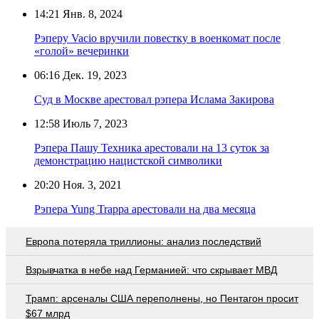
14:21
Янв. 8, 2024
Рэперу Vacio вручили повестку в военкомат после
«голой» вечеринки
06:16
Дек. 19, 2023
Суд в Москве арестовал рэпера Ислама Закирова
12:58
Июль 7, 2023
Рэпера Пашу Техника арестовали на 13 суток за
демонстрацию нацистской символики
20:20
Ноя. 3, 2021
Рэпера Yung Trappa арестовали на два месяца
Европа потеряла триллионы: анализ последствий
Взрывчатка в небе над Германией: что скрывает МВД
Трамп: арсеналы США переполнены, но Пентагон просит
$67 млрд