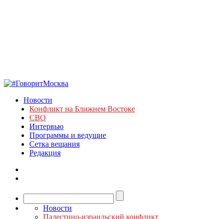
Новости
Конфликт на Ближнем Востоке
СВО
Интервью
Программы и ведущие
Сетка вещания
Редакция
Новости
Палестино-израильский конфликт