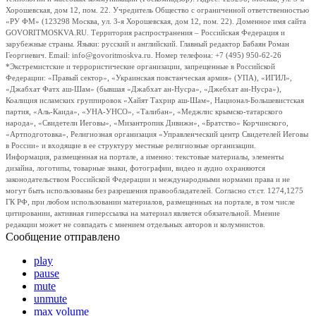
Хорошевская, дом 12, пом. 22. Учредитель Общество с ограниченной ответственностью
«РУ ФМ» (123298 Москва, ул. 3-я Хорошевская, дом 12, пом. 22). Доменное имя сайта
GOVORITMOSKVA.RU. Территория распространения – Российская Федерация и
зарубежные страны. Языки: русский и английский. Главный редактор Бабаян Роман
Георгиевич. Email: info@govoritmoskva.ru. Номер телефона: +7 (495) 950-62-26
*Экстремистские и террористические организации, запрещенные в Российской
Федерации: «Правый сектор», «Украинская повстанческая армия» (УПА), «ИГИЛ»,
«Джабхат Фатх аш-Шам» (бывшая «Джабхат ан-Нусра», «Джебхат ан-Нусра»),
Коалиция исламских группировок «Хайят Тахрир аш-Шам», Национал-Большевистская
партия, «Аль-Каида», «УНА-УНСО», «Талибан», «Меджлис крымско-татарского
народа», «Свидетели Иеговы», «Мизантропик Дивижн», «Братство» Корчинского,
«Артподготовка», Религиозная организация «Управленческий центр Свидетелей Иеговы
в России» и входящие в ее структуру местные религиозные организации.
Информация, размещенная на портале, а именно: текстовые материалы, элементы
дизайна, логотипы, товарные знаки, фотографии, видео и аудио охраняются
законодательством Российской Федерации и международными нормами права и не
могут быть использованы без разрешения правообладателей. Согласно ст.ст. 1274,1275
ГК РФ, при любом использовании материалов, размещенных на портале, в том числе
цитировании, активная гиперссылка на материал является обязательной. Мнение
редакции может не совпадать с мнением отдельных авторов и колумнистов.
Сообщение отправлено
play
pause
mute
unmute
max volume