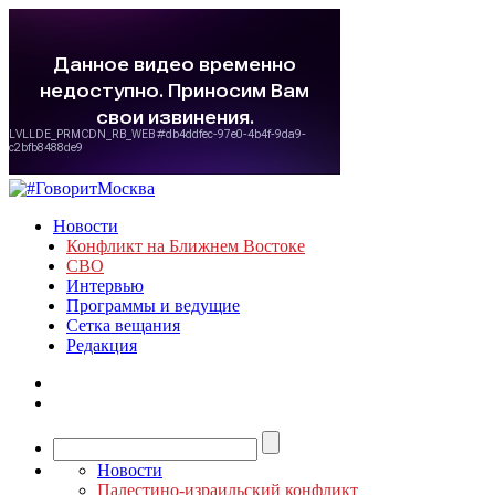
Новости
Конфликт на Ближнем Востоке
СВО
Интервью
Программы и ведущие
Сетка вещания
Редакция
Новости
Палестино-израильский конфликт